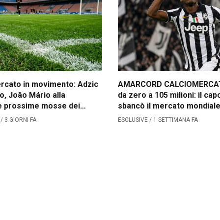
Contatti
Collabora con noi
La Redazione
rcato in movimento: Adzic
AMARCORD CALCIOMERCATO
→
o, João Mário alla
da zero a 105 milioni: il ca
Le prossime mosse dei
sbancò il mercato mondial
 3 GIORNI FA
ESCLUSIVE / 1 SETTIMANA FA