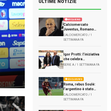
ULTIME NOTIZIE
BREAKING
Calciomercato
Juventus, Romano
conferma: trattativa
CALCIOMERCATO / 1
avanzata per Kolo
SETTIMANA FA
Muani
Igor Protti: l’iniziativa
che celebra
l’indimenticato
SERIE A / 1 SETTIMANA FA
bomber
ESCLUSIVO
Roma, rebus Soulé:
l’argentino è stato
proposto. Il mercato
CALCIOMERCATO / 1
giallorosso dipende
SETTIMANA FA
da uscite e nuovi
innesti