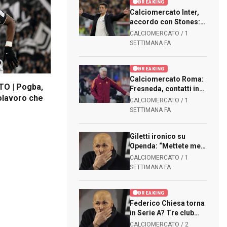
BREAKING
Calciomercato Inter,
accordo con Stones:
contratto biennale per
CALCIOMERCATO / 1
l’ex Manchester City
SETTIMANA FA
BREAKING
Calciomercato Roma:
 | Pogba,
Fresneda, contatti in
polavoro che
crescita: lo spagnolo
CALCIOMERCATO / 1
può rinforzare la
e
SETTIMANA FA
fascia destra
Giletti ironico su
Openda: “Mettete me
in attacco alla Juve..”
CALCIOMERCATO / 1
SETTIMANA FA
BREAKING
Federico Chiesa torna
in Serie A? Tre club
italiani pensano al
CALCIOMERCATO / 2