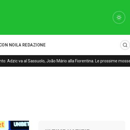
CON NOI
LA REDAZIONE
: Adzic va al Sassuolo, João Mário alla Fiorentina. Le prossime mosse 