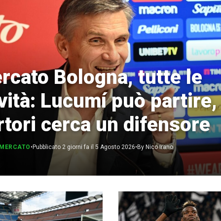
rcato Bologna, tutte le
vità: Lucumí può partire,
Calciomercato
rtori cerca un difensore
Serie A
OMERCATO
•
Pubblicato 2 giorni fa il 5 Agosto 2026
•
By Nico Irano
CLASSIFICA
Serie B
CLASSIFICA SERIE B