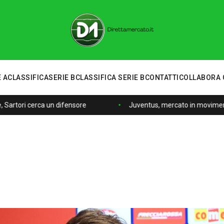
 A
CLASSIFICA
SERIE B
CLASSIFICA SERIE B
CONTATTI
COLLABORA 
, Sartori cerca un difensore
Juventus, mercato in movimento