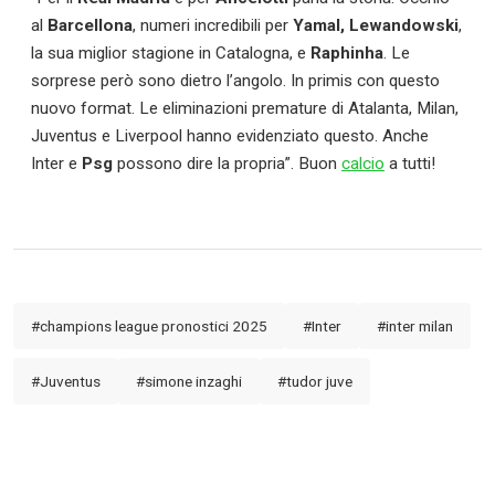
al
Barcellona
, numeri incredibili per
Yamal, Lewandowski
,
la sua miglior stagione in Catalogna, e
Raphinha
. Le
sorprese però sono dietro l’angolo. In primis con questo
nuovo format. Le eliminazioni premature di Atalanta, Milan,
Juventus e Liverpool hanno evidenziato questo. Anche
Inter e
Psg
possono dire la propria”. Buon
calcio
a tutti!
#champions league pronostici 2025
#Inter
#inter milan
#Juventus
#simone inzaghi
#tudor juve