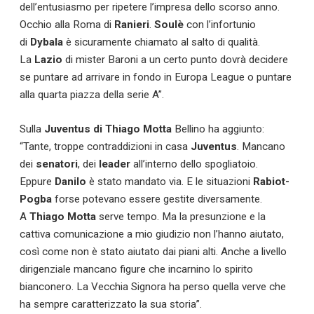
dell’entusiasmo per ripetere l’impresa dello scorso anno.
Occhio alla Roma di
Ranieri
.
Soulè
con l’infortunio
Serie B
di
Dybala
è sicuramente chiamato al salto di qualità.
La
Lazio
di mister Baroni a un certo punto dovrà decidere
CLASSIFICA SERIE B
se puntare ad arrivare in fondo in Europa League o puntare
alla quarta piazza della serie A”.
Contatti
Sulla
Juventus di Thiago Motta
Bellino ha aggiunto:
Collabora con noi
“Tante, troppe contraddizioni in casa
Juventus
. Mancano
dei
senatori
, dei
leader
all’interno dello spogliatoio.
La Redazione
Eppure
Danilo
è stato mandato via. E le situazioni
Rabiot-
Pogba
forse potevano essere gestite diversamente.
A
Thiago Motta
serve tempo. Ma la presunzione e la
→
cattiva comunicazione a mio giudizio non l’hanno aiutato,
così come non è stato aiutato dai piani alti. Anche a livello
dirigenziale mancano figure che incarnino lo spirito
bianconero. La Vecchia Signora ha perso quella verve che
ha sempre caratterizzato la sua storia”.