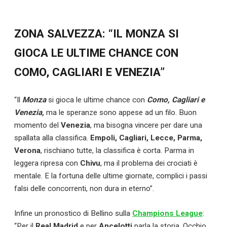
ZONA SALVEZZA: “IL MONZA SI
GIOCA LE ULTIME CHANCE CON
COMO, CAGLIARI E VENEZIA”
“Il
Monza
si gioca le ultime chance con
Como, Cagliari e
Venezia,
ma le speranze sono appese ad un filo. Buon
momento del
Venezia
, ma bisogna vincere per dare una
spallata alla classifica.
Empoli, Cagliari, Lecce, Parma,
Verona
, rischiano tutte, la classifica è corta. Parma in
leggera ripresa con
Chivu
, ma il problema dei crociati è
mentale. E la fortuna delle ultime giornate, complici i passi
falsi delle concorrenti, non dura in eterno”.
Infine un pronostico di Bellino sulla
Champions League
:
“Per il
Real Madrid
e per
Ancelotti
parla la storia. Occhio