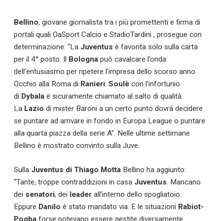
Bellino
, giovane giornalista tra i più promettenti e firma di
portali quali OaSport Calcio e StadioTardini , prosegue con
determinazione: “La
Juventus
è favorita solo sulla carta
per il 4° posto. Il
Bologna
può cavalcare l’onda
dell’entusiasmo per ripetere l’impresa dello scorso anno.
Occhio alla Roma di
Ranieri
.
Soulè
con l’infortunio
di
Dybala
è sicuramente chiamato al salto di qualità.
La
Lazio
di mister Baroni a un certo punto dovrà decidere
se puntare ad arrivare in fondo in Europa League o puntare
alla quarta piazza della serie A”. Nelle ultime settimane
Bellino è mostrato convinto sulla Juve.
Sulla
Juventus di Thiago Motta
Bellino ha aggiunto:
“Tante, troppe contraddizioni in casa
Juventus
. Mancano
dei
senatori
, dei
leader
all’interno dello spogliatoio.
Eppure
Danilo
è stato mandato via. E le situazioni
Rabiot-
Pogba
forse potevano essere gestite diversamente.