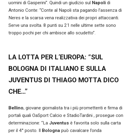
uomini di Gasperini”. Quindi un giudizio sul
Napoli
di
Antonio Conte: “Conte al Napoli sta pagando l’assenza di
Neres e la scarsa vena realizzativa dei propri attaccanti.
Serve una svolta. 8 punti su 21 nelle ultime sette sono
troppo pochi per chi ambisce allo scudetto”.
LA LOTTA PER L’EUROPA: “SUL
BOLOGNA DI ITALIANO E SULLA
JUVENTUS DI THIAGO MOTTA DICO
CHE…”
Calciomercato
Bellino
, giovane giornalista tra i più promettenti e firma di
portali quali OaSport Calcio e StadioTardini , prosegue con
Serie A
determinazione: “La
Juventus
è favorita solo sulla carta
per il 4° posto. Il
Bologna
può cavalcare l’onda
CLASSIFICA