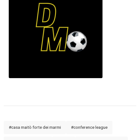
Calciomercato
Serie A
CLASSIFICA
Serie B
CLASSIFICA SERIE B
Contatti
Collabora con noi
La Redazione
#casa maitò forte dei marmi
#conference league
→