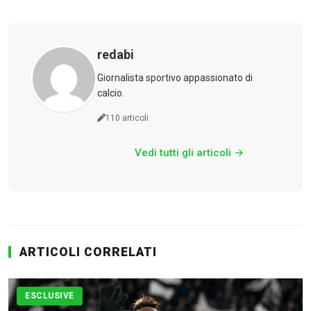
Serie A
CLASSIFICA
redabi
Serie B
Giornalista sportivo appassionato di
calcio.
CLASSIFICA SERIE B
110 articoli
Contatti
Vedi tutti gli articoli →
Collabora con noi
La Redazione
ARTICOLI CORRELATI
→
ESCLUSIVE