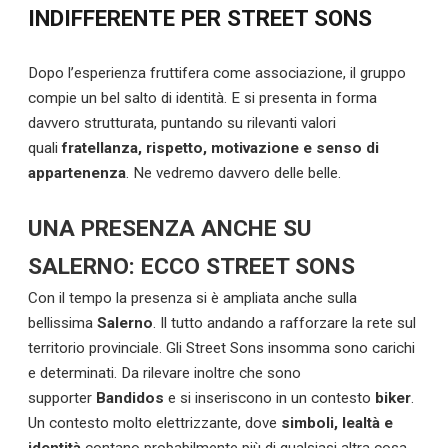
INDIFFERENTE PER STREET SONS
Dopo l’esperienza fruttifera come associazione, il gruppo
compie un bel salto di identità. E si presenta in forma
davvero strutturata, puntando su rilevanti valori
quali
fratellanza, rispetto, motivazione e senso di
appartenenza
. Ne vedremo davvero delle belle.
UNA PRESENZA ANCHE SU
SALERNO: ECCO STREET SONS
Con il tempo la presenza si è ampliata anche sulla
bellissima
Salerno
. Il tutto andando a rafforzare la rete sul
territorio provinciale. Gli Street Sons insomma sono carichi
e determinati. Da rilevare inoltre che sono
supporter
Bandidos
e si inseriscono in un contesto
biker
.
Un contesto molto elettrizzante, dove
simboli, lealtà e
identità
contano probabilmente più di qualsiasi altra cosa.