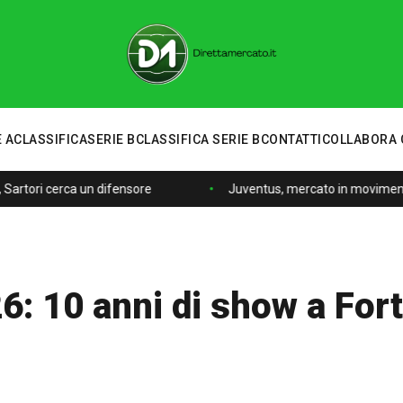
 A
CLASSIFICA
SERIE B
CLASSIFICA SERIE B
CONTATTI
COLLABORA 
artori cerca un difensore
Juventus, mercato in movimento: 
6: 10 anni di show a For