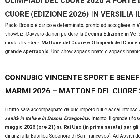
OLIMPIADI DEL CUORE 2026 A FORTE
CUORE (EDIZIONE 2026) IN VERSILIA I
Paolo Brosio è carico e determinato, pronto ad accogliere in
V
showbiz. Davvero da non perdere la
Decima Edizione in Versi
modo di vedere.
Mattone del Cuore e Olimpiadi del Cuore sa
grande spettacolo.
Uno show appassionato e appassionante,
CONNUBIO VINCENTE SPORT E BENEFI
MARMI 2026 – MATTONE DEL CUORE 
Il tutto sarà accompagnato da due imperdibili e assai intense
sanità in Italia e in Bosnia Erzegovina.
Intanto, il grande tifo
maggio 2026 (ore 21) su Rai Uno (in prima serata) per gl
dinanzi alla Basilica Superiore di San Francesco). Ad Assisi do