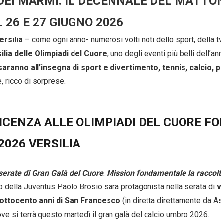
 DEI MARMI: IL DECENNALE DEL MATTO
L 26 E 27 GIUGNO 2026
ersilia
– come ogni anno- numerosi volti noti dello sport, della t
lia delle Olimpiadi del Cuore
, uno degli eventi più belli dell’a
ranno all’insegna di sport e divertimento, tennis, calcio, p
 ricco di sorprese.
CENZA ALLE OLIMPIADI DEL CUORE FO
2026 VERSILIA
serate di Gran Galà del Cuore
.
Mission fondamentale la raccolt
so della Juventus Paolo Brosio sarà protagonista nella serata di
v
i ottocento anni di San Francesco
(in diretta direttamente da As
ve si terrà questo martedì il gran galà del calcio umbro 2026.