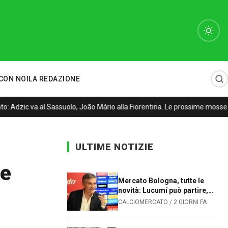
CON NOI
LA REDAZIONE
Adzic va al Sassuolo, João Mário alla Fiorentina. Le prossime mosse de
ULTIME NOTIZIE
te
Mercato Bologna, tutte le
novità: Lucumí può partire,
Sartori cerca un difensore
CALCIOMERCATO / 2 GIORNI FA