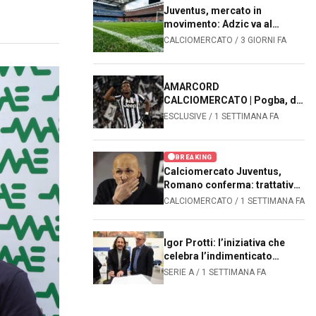
Juventus, mercato in
movimento: Adzic va al
Sassuolo, João Mário alla
CALCIOMERCATO / 3 GIORNI FA
Fiorentina. Le prossime
mosse dei bianconeri
AMARCORD
CALCIOMERCATO | Pogba, da
zero a 105 milioni: il
ESCLUSIVE / 1 SETTIMANA FA
capolavoro che sbancò il
mercato mondiale
BREAKING
Calciomercato Juventus,
Romano conferma: trattativa
avanzata per Kolo Muani
CALCIOMERCATO / 1 SETTIMANA FA
Igor Protti: l’iniziativa che
celebra l’indimenticato
bomber
SERIE A / 1 SETTIMANA FA