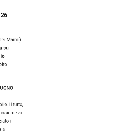
 26
dei Marmi)
a su
gio
olto
GIUGNO
e. Il tutto,
e insieme ai
ziato i
e a