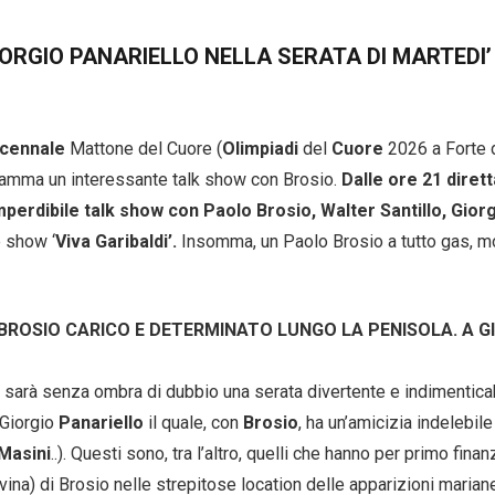
ORGIO PANARIELLO NELLA SERATA DI MARTEDI’
cennale
Mattone del Cuore (
Olimpiadi
del
Cuore
2026 a Forte 
Calciomercato
ramma un interessante talk show con Brosio.
Dalle ore 21 dirett
mperdibile talk show con Paolo Brosio, Walter Santillo, Gior
Serie A
e show ‘
Viva Garibaldi’.
Insomma, un Paolo Brosio a tutto gas, m
CLASSIFICA
 BROSIO CARICO E DETERMINATO LUNGO LA PENISOLA. A 
Serie B
CLASSIFICA SERIE B
, sarà senza ombra di dubbio una serata divertente e indimenticabil
 Giorgio
Panariello
il quale, con
Brosio
, ha un’amicizia indelebil
Contatti
 Masini
..). Questi sono, tra l’altro, quelli che hanno per primo finan
ina) di Brosio nelle strepitose location delle apparizioni marian