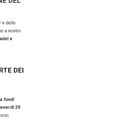
NE DEL
v e dello
nno a nostro
adel e
RTE DEI
a fondi
enerdì 29
sisi,