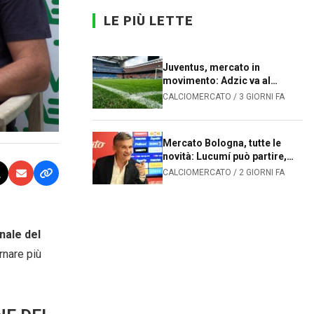
LE PIÙ LETTE
Juventus, mercato in
movimento: Adzic va al
Sassuolo, João Mário alla
CALCIOMERCATO / 3 GIORNI FA
Fiorentina. Le prossime
mosse dei bianconeri
Mercato Bologna, tutte le
novità: Lucumí può partire,
Sartori cerca un difensore
CALCIOMERCATO / 2 GIORNI FA
ale del
ornare più