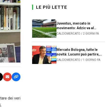
LE PIÙ LETTE
Juventus, mercato in
movimento: Adzic va al
Sassuolo, João Mário alla
CALCIOMERCATO / 2 GIORNI FA
Fiorentina. Le prossime
mosse dei bianconeri
Mercato Bologna, tutte le
novità: Lucumí può partire,
Sartori cerca un difensore
CALCIOMERCATO / 1 GIORNO FA
tare dei veri
i
,