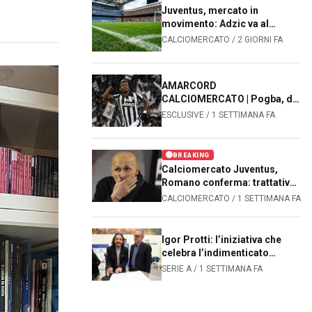
Juventus, mercato in
movimento: Adzic va al
Sassuolo, João Mário alla
CALCIOMERCATO / 2 GIORNI FA
Fiorentina. Le prossime
mosse dei bianconeri
AMARCORD
CALCIOMERCATO | Pogba, da
zero a 105 milioni: il
ESCLUSIVE / 1 SETTIMANA FA
capolavoro che sbancò il
mercato mondiale
BREAKING
Calciomercato Juventus,
Romano conferma: trattativa
avanzata per Kolo Muani
CALCIOMERCATO / 1 SETTIMANA FA
Igor Protti: l’iniziativa che
celebra l’indimenticato
bomber
SERIE A / 1 SETTIMANA FA