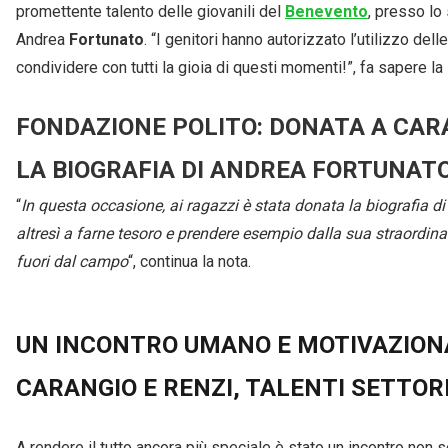
promettente talento delle giovanili del
Benevento
, presso lo
Andrea
Fortunato
. “I genitori hanno autorizzato l’utilizzo de
condividere con tutti la gioia di questi momenti!”, fa sapere la
FONDAZIONE POLITO: DONATA A CAR
LA BIOGRAFIA DI ANDREA FORTUNAT
“
In questa occasione, ai ragazzi è stata donata la biografia d
altresì a farne tesoro e prendere esempio dalla sua straordina
fuori dal campo
“, continua la nota.
UN INCONTRO UMANO E MOTIVAZIONAL
CARANGIO E RENZI, TALENTI SETTO
A rendere il tutto ancora più speciale è stato un incontro non 