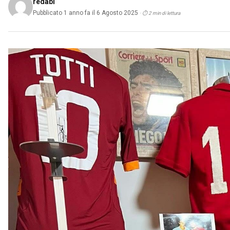
redabi
Pubblicato 1 anno fa il 6 Agosto 2025
· ⏱ 2 min di lettura