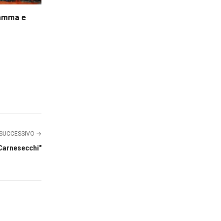
ramma e
SUCCESSIVO →
 Carnesecchi"