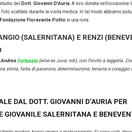
 studio del
Dott. Giovanni D’Auria
. A loro donata nell’occaisone l
lle foto scattate durante la visita medica. In tal modo abbiamo potu
Fondazione Fioravante Polito
in una nota.
ANGIO (SALERNITANA) E RENZI (BENEV
Calciomercato
O
Serie A
i
Andrea
Fortunato
(eroe ex Juve, ndr), con l’invito a leggerla. Con
CLASSIFICA
ria storia, fatta di passione, determinazione, tenacia e coraggio 
Serie B
CLASSIFICA SERIE B
E DAL DOTT. GIOVANNI D’AURIA PER
RE GIOVANILE SALERNITANA E BENEVE
Contatti
Collabora con noi
soltanto medico, bensì umano e motivazionale. Si sono visti, davve