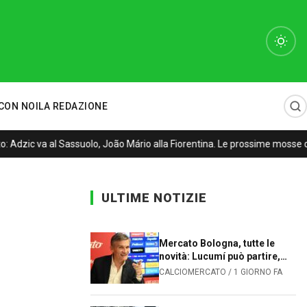
CON NOI
LA REDAZIONE
Adzic va al Sassuolo, João Mário alla Fiorentina. Le prossime mosse de
ULTIME NOTIZIE
Mercato Bologna, tutte le
novità: Lucumí può partire,
Sartori cerca un difensore
CALCIOMERCATO / 1 GIORNO FA