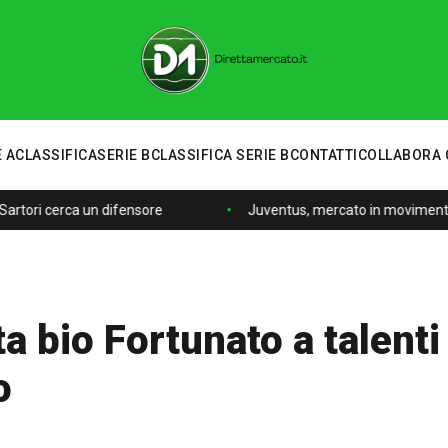
 A
CLASSIFICA
SERIE B
CLASSIFICA SERIE B
CONTATTI
COLLABORA 
artori cerca un difensore
Juventus, mercato in movimento: 
a bio Fortunato a talenti
o