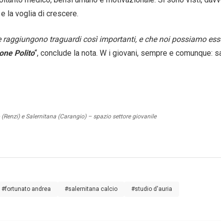
e la voglia di crescere.
La Redazione
e raggiungono traguardi così importanti, e che noi possiamo esse
→
ne Polito
“, conclude la nota. W i giovani, sempre e comunque: sa
o (Renzi) e Salernitana (Carangio) – spazio settore giovanile
#fortunato andrea
#salernitana calcio
#studio d'auria