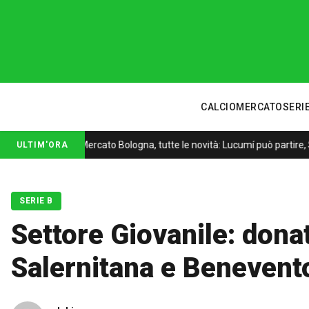
CALCIOMERCATO
SERIE
Mercato Bologna, tutte le novità: Lucumí può partire, S
ULTIM'ORA
SERIE B
Settore Giovanile: donat
Salernitana e Benevent