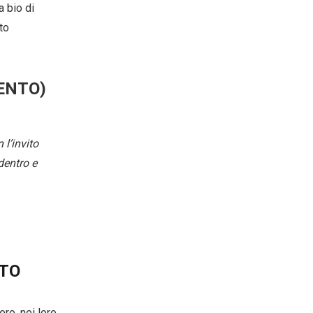
a bio di
to
ENTO)
 l’invito
dentro e
NTO
ro, nei loro