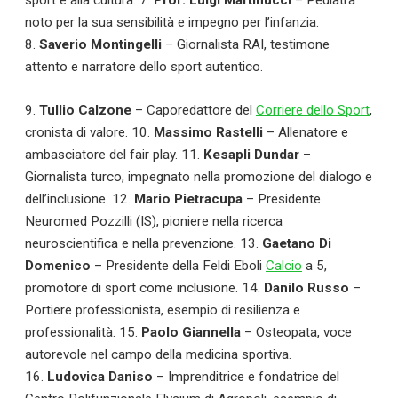
sport e alla cultura. 7.
Prof. Luigi Martinucci
– Pediatra
noto per la sua sensibilità e impegno per l’infanzia.
8.
Saverio Montingelli
– Giornalista RAI, testimone
attento e narratore dello sport autentico.
9.
Tullio Calzone
– Caporedattore del
Corriere dello Sport
,
cronista di valore. 10.
Massimo Rastelli
– Allenatore e
ambasciatore del fair play. 11.
Kesapli Dundar
–
Giornalista turco, impegnato nella promozione del dialogo e
dell’inclusione. 12.
Mario Pietracupa
– Presidente
Neuromed Pozzilli (IS), pioniere nella ricerca
neuroscientifica e nella prevenzione. 13.
Gaetano Di
Calciomercato
Domenico
– Presidente della Feldi Eboli
Calcio
a 5,
promotore di sport come inclusione. 14.
Danilo Russo
–
Serie A
Portiere professionista, esempio di resilienza e
professionalità. 15.
Paolo Giannella
– Osteopata, voce
CLASSIFICA
autorevole nel campo della medicina sportiva.
16.
Ludovica Daniso
– Imprenditrice e fondatrice del
Serie B