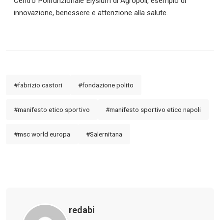
Centro Polifunzionale Elysium di Agropoli, esempio di
innovazione, benessere e attenzione alla salute.
CLASSIFICA SERIE B
Contatti
Collabora con noi
#fabrizio castori
#fondazione polito
La Redazione
#manifesto etico sportivo
#manifesto sportivo etico napoli
→
#msc world europa
#Salernitana
redabi