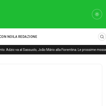
CON NOI
LA REDAZIONE
: Adzic va al Sassuolo, João Mário alla Fiorentina. Le prossime mosse