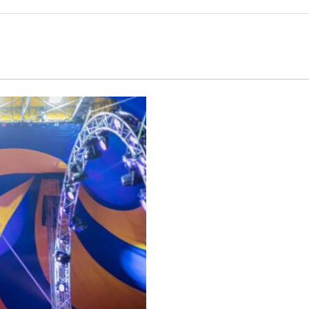
Calciomercato
Serie A
CLASSIFICA
Serie B
CLASSIFICA SERIE B
Contatti
Collabora con noi
La Redazione
→