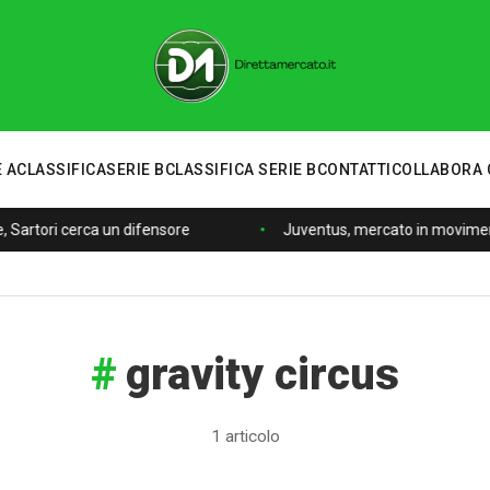
 A
CLASSIFICA
SERIE B
CLASSIFICA SERIE B
CONTATTI
COLLABORA 
, Sartori cerca un difensore
Juventus, mercato in movimento
gravity circus
1 articolo