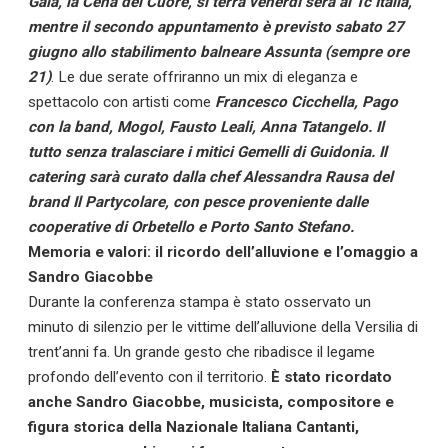
Galà, la Cena del Cuore, si terrà venerdì sera al Tc Italia,
mentre il secondo appuntamento è previsto sabato 27
giugno allo stabilimento balneare Assunta (sempre ore
21)
. Le due serate offriranno un mix di eleganza e
spettacolo con artisti come
Francesco Cicchella, Pago
con la band, Mogol, Fausto Leali, Anna Tatangelo. Il
tutto senza tralasciare i mitici Gemelli di Guidonia. Il
Calciomercato
catering sarà curato dalla chef Alessandra Rausa del
brand Il Partycolare, con pesce proveniente dalle
Serie A
cooperative di Orbetello e Porto Santo Stefano.
Memoria e valori: il ricordo dell’alluvione e l’omaggio a
CLASSIFICA
Sandro Giacobbe
Durante la conferenza stampa è stato osservato un
Serie B
minuto di silenzio per le vittime dell’alluvione della Versilia di
trent’anni fa. Un grande gesto che ribadisce il legame
CLASSIFICA SERIE B
profondo dell’evento con il territorio.
È stato ricordato
anche Sandro Giacobbe, musicista, compositore e
Contatti
figura storica della Nazionale Italiana Cantanti,