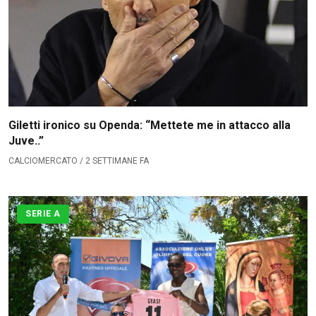
Giletti ironico su Openda: “Mettete me in attacco alla
Juve..”
CALCIOMERCATO / 2 SETTIMANE FA
SERIE A