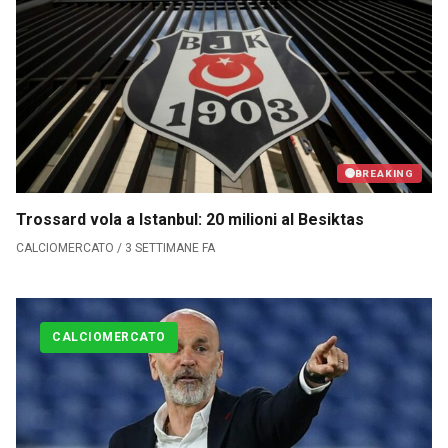
Calciomercato
Serie A
CLASSIFICA
Serie B
BREAKING
Trossard vola a Istanbul: 20 milioni al Besiktas
CLASSIFICA SERIE B
CALCIOMERCATO / 3 SETTIMANE FA
Contatti
Collabora con noi
CALCIOMERCATO
La Redazione
→