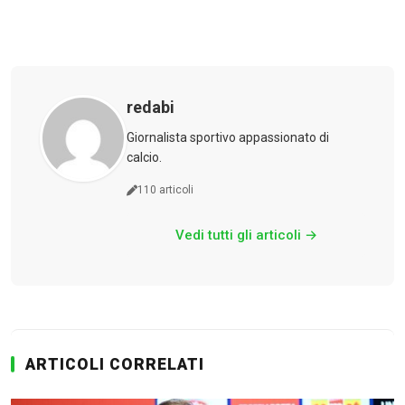
Serie A
CLASSIFICA
redabi
Serie B
Giornalista sportivo appassionato di
calcio.
CLASSIFICA SERIE B
110 articoli
Contatti
Vedi tutti gli articoli →
Collabora con noi
La Redazione
ARTICOLI CORRELATI
→