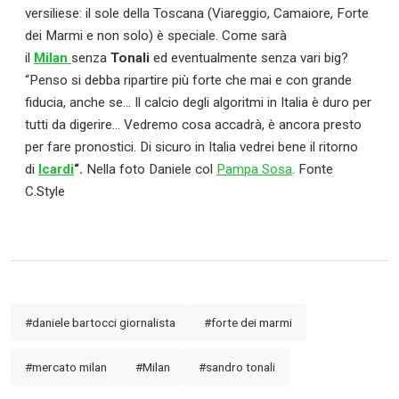
versiliese: il sole della Toscana (Viareggio, Camaiore, Forte
dei Marmi e non solo) è speciale. Come sarà
il
Milan
senza
Tonali
ed eventualmente senza vari big?
“Penso si debba ripartire più forte che mai e con grande
fiducia, anche se… Il calcio degli algoritmi in Italia è duro per
tutti da digerire… Vedremo cosa accadrà, è ancora presto
per fare pronostici. Di sicuro in Italia vedrei bene il ritorno
di
Icardi
“.
Nella foto Daniele col
Pampa Sosa
. Fonte
C.Style
#daniele bartocci giornalista
#forte dei marmi
#mercato milan
#Milan
#sandro tonali
Calciomercato