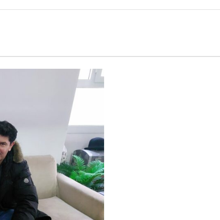
Calciomercato
Serie A
CLASSIFICA
Serie B
CLASSIFICA SERIE B
Contatti
Collabora con noi
La Redazione