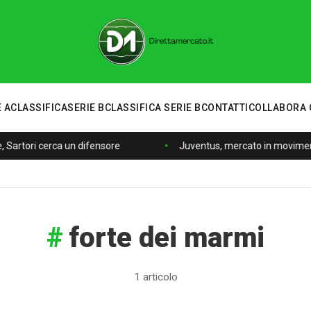
 A
CLASSIFICA
SERIE B
CLASSIFICA SERIE B
CONTATTI
COLLABORA 
, Sartori cerca un difensore
Juventus, mercato in movimento
forte dei marmi
1 articolo