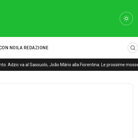
CON NOI
LA REDAZIONE
: Adzic va al Sassuolo, João Mário alla Fiorentina. Le prossime mosse