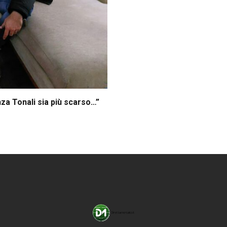
→
nza Tonali sia più scarso…”