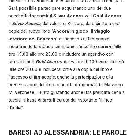
lunedì 11 novembre ad Alessandria si dividerà in due parti.
Sarà possibile partecipare acquistando uno dei due
pacchetti disponibili: il
Silver Access o il Gold Access
.
Il
Silver Access
, dal valore di 30 euro, darà diritto a una
copia del nuovo libro “
Ancora in gioco. Il viaggio
interiore del Capitano
” e l’accesso al firmacopie
incontrando lo storico campione. L’incontro durerà dalle
ore 19.00 alle ore 20.00 e includerà un aperitivo con
stuzzichini. Il
Gold Access
, dal valore di 100 euro, inizierà
alle ore 20.00 e includerà, oltre alla copia del libro e
l’accesso al firmacopie, anche la partecipazione alla
presentazione del libro condotta dal giornalista Massimo
M. Veronese. Il tutto gustando anche una prelibata cena a
tavola a base di
tartufi
curata dal ristorante “Il Fico
d’India”.
BARESI AD ALESSANDRIA: LE PAROLE