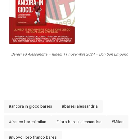
Serie A
CLASSIFICA
Serie B
Baresi ad Alessandria – lunedì 11 novembre 2024 – Bon Bon Emporio
CLASSIFICA SERIE B
Contatti
Collabora con noi
#ancora in gioco baresi
#baresi alessandria
La Redazione
#franco baresi milan
#libro baresi alessandria
#Milan
→
#nuovo libro franco baresi