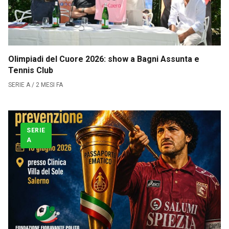
Serie B
CLASSIFICA SERIE B
Olimpiadi del Cuore 2026: show a Bagni Assunta e
Contatti
Tennis Club
SERIE A / 2 MESI FA
Collabora con noi
La Redazione
SERIE
A
→