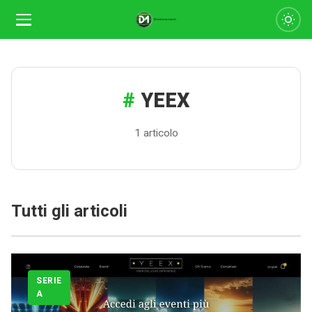
YEEX
1 articolo
Calciomercato
Tutti gli articoli
Serie A
CLASSIFICA
SERIE
Serie B
A