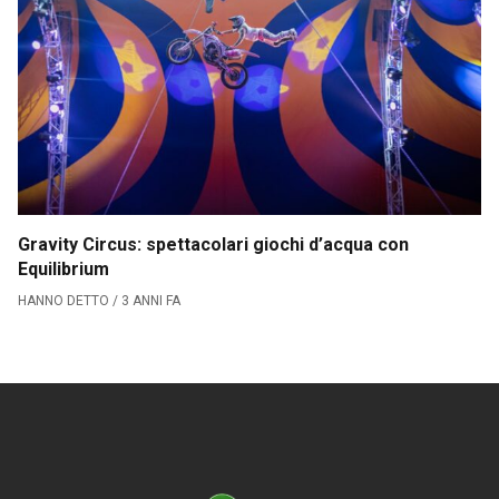
Serie B
CLASSIFICA SERIE B
Contatti
Collabora con noi
La Redazione
Gravity Circus: spettacolari giochi d’acqua con
Equilibrium
HANNO DETTO / 3 ANNI FA
→