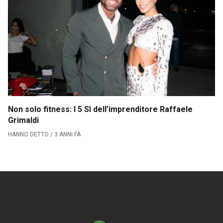
Serie B
CLASSIFICA SERIE B
Contatti
Collabora con noi
La Redazione
Non solo fitness: I 5 Sì dell’imprenditore Raffaele
Grimaldi
HANNO DETTO / 3 ANNI FA
→