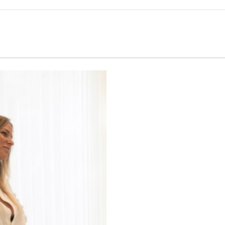
Calciomercato
Serie A
CLASSIFICA
Serie B
CLASSIFICA SERIE B
Contatti
Collabora con noi
La Redazione
→