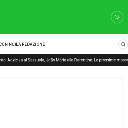
CON NOI
LA REDAZIONE
: Adzic va al Sassuolo, João Mário alla Fiorentina. Le prossime mosse