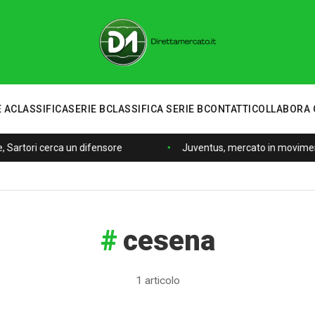
 A
CLASSIFICA
SERIE B
CLASSIFICA SERIE B
CONTATTI
COLLABORA 
, Sartori cerca un difensore
Juventus, mercato in movimento
cesena
1 articolo