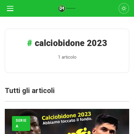
calciobidone 2023
1 articolo
Calciomercato
Tutti gli articoli
Serie A
CLASSIFICA
SERIE
A
Serie B