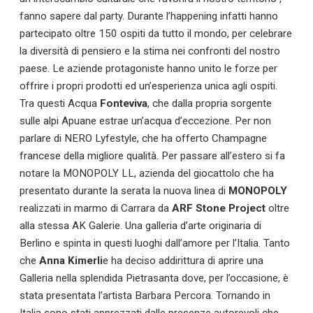
fanno sapere dal party. Durante l’happening infatti hanno
partecipato oltre 150 ospiti da tutto il mondo, per celebrare
la diversità di pensiero e la stima nei confronti del nostro
paese. Le aziende protagoniste hanno unito le forze per
offrire i propri prodotti ed un’esperienza unica agli ospiti.
Tra questi Acqua
Fonteviva
, che dalla propria sorgente
sulle alpi Apuane estrae un’acqua d’eccezione. Per non
parlare di NERO Lyfestyle, che ha offerto Champagne
Calciomercato
francese della migliore qualità. Per passare all’estero si fa
notare la MONOPOLY LL, azienda del giocattolo che ha
Serie A
presentato durante la serata la nuova linea di
MONOPOLY
realizzati in marmo di Carrara da
ARF Stone Project
oltre
CLASSIFICA
alla stessa AK Galerie. Una galleria d’arte originaria di
Berlino e spinta in questi luoghi dall’amore per l’Italia. Tanto
Serie B
che
Anna Kimerli
e ha deciso addirittura di aprire una
Galleria nella splendida Pietrasanta dove, per l’occasione, è
CLASSIFICA SERIE B
stata presentata l’artista Barbara Percora. Tornando in