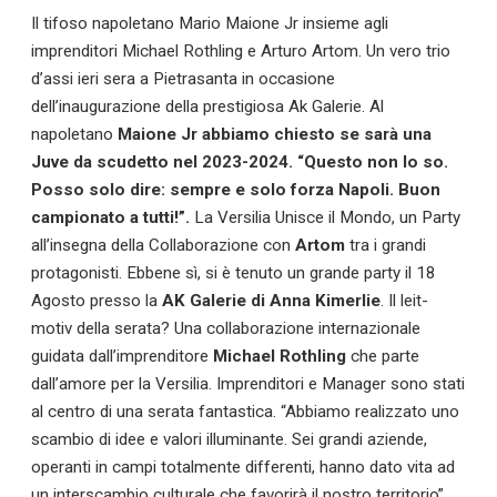
Il tifoso napoletano Mario Maione Jr insieme agli
imprenditori Michael Rothling e Arturo Artom. Un vero trio
d’assi ieri sera a Pietrasanta in occasione
dell’inaugurazione della prestigiosa Ak Galerie. Al
napoletano
Maione Jr abbiamo chiesto se sarà una
Juve da scudetto nel 2023-2024. “Questo non lo so.
Posso solo dire: sempre e solo forza Napoli. Buon
campionato a tutti!”.
La Versilia Unisce il Mondo, un Party
all’insegna della Collaborazione con
Artom
tra i grandi
protagonisti. Ebbene sì, si è tenuto un grande party il 18
Agosto presso la
AK Galerie di Anna Kimerlie
. Il leit-
motiv della serata? Una collaborazione internazionale
guidata dall’imprenditore
Michael Rothling
che parte
dall’amore per la Versilia. Imprenditori e Manager sono stati
al centro di una serata fantastica. “Abbiamo realizzato uno
scambio di idee e valori illuminante. Sei grandi aziende,
operanti in campi totalmente differenti, hanno dato vita ad
un interscambio culturale che favorirà il nostro territorio”,