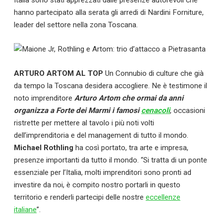
Italia sono stati apprezzati dalle presenze autorevoli che
Contatti
hanno partecipato alla serata gli arredi di Nardini Forniture,
leader del settore nella zona Toscana.
Collabora con noi
La Redazione
ARTURO ARTOM AL TOP
Un Connubio di culture che già
da tempo la Toscana desidera accogliere. Ne è testimone il
→
noto imprenditore
Arturo Artom che ormai da anni
organizza a Forte dei Marmi i famosi
cenacoli
, occasioni
ristrette per mettere al tavolo i più noti volti
dell’imprenditoria e del management di tutto il mondo.
Michael Rothling
ha così portato, tra arte e impresa,
presenze importanti da tutto il mondo. “Si tratta di un ponte
essenziale per l’Italia, molti imprenditori sono pronti ad
investire da noi, è compito nostro portarli in questo
territorio e renderli partecipi delle nostre
eccellenze
italiane
”.