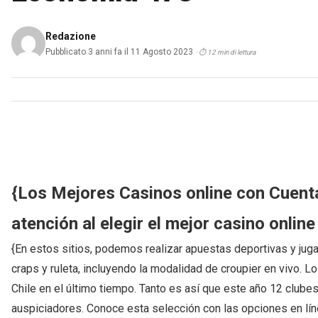
Redazione
Pubblicato 3 anni fa il 11 Agosto 2023
· ⏱ 12 min di lettura
{Los Mejores Casinos online con Cuent
atención al elegir el mejor casino online
{En estos sitios, podemos realizar apuestas deportivas y juga
craps y ruleta, incluyendo la modalidad de croupier en vivo. 
Chile en el último tiempo. Tanto es así que este año 12 clube
auspiciadores. Conoce esta selección con las opciones en lí