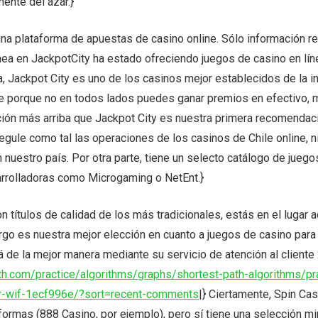
ente del azar.}
a plataforma de apuestas de casino online. Sólo información r
ínea en JackpotCity ha estado ofreciendo juegos de casino en lí
Jackpot City es uno de los casinos mejor establecidos de la in
ne porque no en todos lados puedes ganar premios en efectivo,
nción más arriba que Jackpot City es nuestra primera recomenda
regule como tal las operaciones de los casinos de Chile online, n
Calciomercato
n nuestro país. Por otra parte, tiene un selecto catálogo de jueg
arrolladoras como Microgaming o NetEnt.}
Serie A
on títulos de calidad de los más tradicionales, estás en el lugar 
CLASSIFICA
argo es nuestra mejor elección en cuanto a juegos de casino para
á de la mejor manera mediante su servicio de atención al cliente
Serie B
th.com/practice/algorithms/graphs/shortest-path-algorithms/pr
or-wif-1ecf996e/?sort=recent-comments
|} Ciertamente, Spin Cas
CLASSIFICA SERIE B
formas (888 Casino, por ejemplo), pero sí tiene una selección m