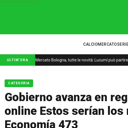
CALCIOMERCATO
SERIE
Mercato Bologna, tutte le novità: Lucumí può partire,
ULTIM'ORA
CATEGORIA
Gobierno avanza en reg
online Estos serían los 
Economía 473