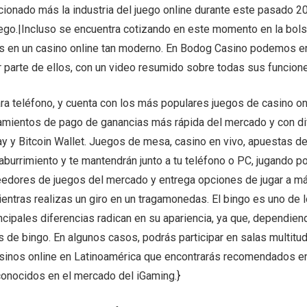
ionado más la industria del juego online durante este pasado 20
ego.|Incluso se encuentra cotizando en este momento en la bol
es en un casino online tan moderno. En Bodog Casino podemos e
r parte de ellos, con un video resumido sobre todas sus funcione
a teléfono, y cuenta con los más populares juegos de casino onl
amientos de pago de ganancias más rápida del mercado y con di
ay y Bitcoin Wallet. Juegos de mesa, casino en vivo, apuestas de
burrimiento y te mantendrán junto a tu teléfono o PC, jugando po
eedores de juegos del mercado y entrega opciones de jugar a m
ientras realizas un giro en un tragamonedas. El bingo es uno de 
ncipales diferencias radican en su apariencia, ya que, dependien
s de bingo. En algunos casos, podrás participar en salas multitud
asinos online en Latinoamérica que encontrarás recomendados e
conocidos en el mercado del iGaming.}