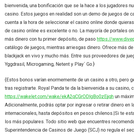
bienvenida, una bonificación que se la hace a los jugadores n
casino. Estos juegos en realidad son un demo de juegos de cas
cuenta a la hora de seleccionar el casino online donde quieras
de casino online es excelente o no. La mayoría de portales o
más dinero con tu primer depósito, de paso
https://www.div
catálogo de juegos, mientras arriesgas dinero. Ofrece más de 1.
blackjack en vivo y mucho más. Entre sus proveedores de ju
Yggdrasil, Microgaming, Netent y Play´ Go.}
{Estos bonos varían enormemente de un casino a otro, pero g
tras registrarte. Royal Panda te da la bienvenida a su casino,
https://wakelet.com/wake/ekA2qCGrODlgBo0zEjjqh
un máximo
Adicionalmente, podrás optar por ingresar o retirar dinero en
internacionales, hasta depósitos en pesos chilenos.|Si te est
los más populares. Todo sitio web que encuentres recomendado
Superintendencia de Casinos de Juego (SCJ) no regula el sector