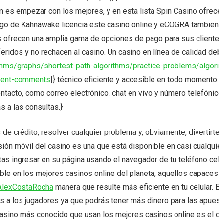
n es empezar con los mejores, y en esta lista Spin Casino ofrec
Contatti
go de Kahnawake licencia este casino online y eCOGRA también 
Collabora con noi
s ofrecen una amplia gama de opciones de pago para sus cliente
eridos y no rechacen al casino. Un casino en línea de calidad de
La Redazione
thms/graphs/shortest-path-algorithms/practice-problems/algori
ecent-comments
|} técnico eficiente y accesible en todo momento. 
acto, como correo electrónico, chat en vivo y número telefónic
→
 a las consultas.}
 de crédito, resolver cualquier problema y, obviamente, divertirt
ión móvil del casino es una que está disponible en casi cualqui
tas ingresar en su página usando el navegador de tu teléfono cel
nible en los mejores casinos online del planeta, aquellos capaces
AlexCostaRocha
manera que resulte más eficiente en tu celular. 
es a los jugadores ya que podrás tener más dinero para las apue
casino más conocido que usan los mejores casinos online es el 