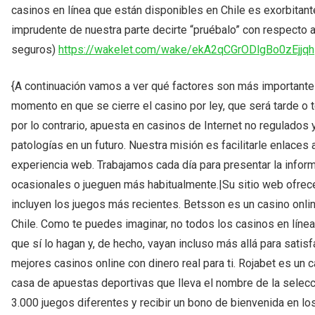
casinos en línea que están disponibles en Chile es exorbitant
imprudente de nuestra parte decirte “pruébalo” con respecto 
seguros)
https://wakelet.com/wake/ekA2qCGrODlgBo0zEjjqh
{A continuación vamos a ver qué factores son más importantes 
momento en que se cierre el casino por ley, que será tarde o
por lo contrario, apuesta en casinos de Internet no regulados 
patologías en un futuro. Nuestra misión es facilitarle enlaces
experiencia web. Trabajamos cada día para presentar la infor
ocasionales o jueguen más habitualmente.|Su sitio web ofrec
incluyen los juegos más recientes. Betsson es un casino onlin
Chile. Como te puedes imaginar, no todos los casinos en línea
que sí lo hagan y, de hecho, vayan incluso más allá para sati
mejores casinos online con dinero real para ti. Rojabet es un
casa de apuestas deportivas que lleva el nombre de la selecci
3.000 juegos diferentes y recibir un bono de bienvenida en l