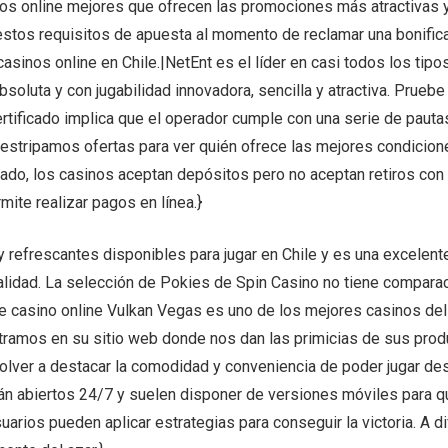
inos online mejores que ofrecen las promociones más atractivas
stos requisitos de apuesta al momento de reclamar una bonifica
asinos online en Chile.|NetEnt es el líder en casi todos los tipo
bsoluta y con jugabilidad innovadora, sencilla y atractiva. Prueb
rtificado implica que el operador cumple con una serie de pauta
destripamos ofertas para ver quién ofrece las mejores condicio
o lado, los casinos aceptan depósitos pero no aceptan retiros co
ite realizar pagos en línea.}
y refrescantes disponibles para jugar en Chile y es una excelent
calidad. La selección de Pokies de Spin Casino no tiene compara
te casino online Vulkan Vegas es uno de los mejores casinos del
ramos en su sitio web donde nos dan las primicias de sus prod
olver a destacar la comodidad y conveniencia de poder jugar de
tán abiertos 24/7 y suelen disponer de versiones móviles para 
uarios pueden aplicar estrategias para conseguir la victoria. A d