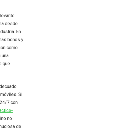
elevante
nea desde
dustria. En
 más bonos y
ción como
i una
os que
adecuado.
 móviles. Si
 24/7 con
actice-
ino no
inuciosa de