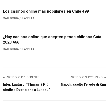
Los casinos online más populares en Chile 499
CATEGORIA / 3 ANNI FA
¿Hay casinos online que acepten pesos chilenos Guía
2023 466
CATEGORIA / 3 ANNI FA
← ARTICOLO PRECEDENTE
ARTICOLO SUCCESSIVO →
Inter, Lautaro: "Thuram? Più
Napoli: scelto l'erede di Kim
simile a Dzeko che a Lukaku"