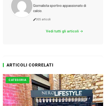
Giornalista sportivo appassionato di
calcio.
305 articoli
Vedi tutti gli articoli →
ARTICOLI CORRELATI
CATEGORIA