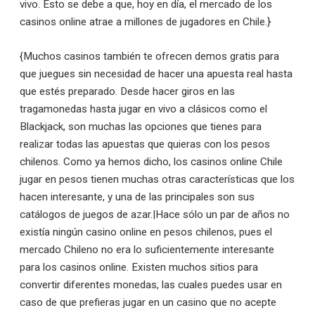
vivo. Esto se debe a que, hoy en día, el mercado de los
casinos online atrae a millones de jugadores en Chile.}
{Muchos casinos también te ofrecen demos gratis para
que juegues sin necesidad de hacer una apuesta real hasta
que estés preparado. Desde hacer giros en las
tragamonedas hasta jugar en vivo a clásicos como el
Blackjack, son muchas las opciones que tienes para
realizar todas las apuestas que quieras con los pesos
chilenos. Como ya hemos dicho, los casinos online Chile
jugar en pesos tienen muchas otras características que los
hacen interesante, y una de las principales son sus
catálogos de juegos de azar.|Hace sólo un par de años no
existía ningún casino online en pesos chilenos, pues el
mercado Chileno no era lo suficientemente interesante
para los casinos online. Existen muchos sitios para
convertir diferentes monedas, las cuales puedes usar en
caso de que prefieras jugar en un casino que no acepte