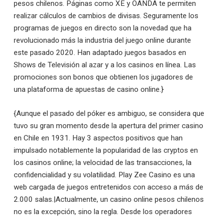
pesos chilenos. Páginas como XE y OANDA te permiten
realizar cálculos de cambios de divisas. Seguramente los
programas de juegos en directo son la novedad que ha
revolucionado más la industria del juego online durante
este pasado 2020. Han adaptado juegos basados en
Shows de Televisión al azar y a los casinos en línea. Las
promociones son bonos que obtienen los jugadores de
una plataforma de apuestas de casino online.}
{Aunque el pasado del póker es ambiguo, se considera que
tuvo su gran momento desde la apertura del primer casino
en Chile en 1931. Hay 3 aspectos positivos que han
impulsado notablemente la popularidad de las cryptos en
los casinos online; la velocidad de las transacciones, la
confidencialidad y su volatilidad. Play Zee Casino es una
web cargada de juegos entretenidos con acceso a más de
2.000 salas.|Actualmente, un casino online pesos chilenos
no es la excepción, sino la regla. Desde los operadores