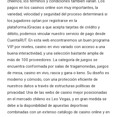
chilenos; los términos y condiciones también varían. Los
pagos en los casinos online son muy importantes, la
variedad, velocidad y seguridad del proceso determinará si
los jugadores optan por registrarse en la
plataforma.|Gracias a que acepta tarjetas de crédito y
débito, podemos vincular nuestro servicio de pago desde
CuentaRUT. En esta web encontraremos un buen programa
VIP por niveles, casino en vivo variado con acceso a una
buena interactividad, y una selección bastante amplia de
más de 100 proveedores. La categoría de juegos se
encuentra conformada por salas de tragamonedas, juegos
de mesa, casino en vivo, rasca y gana o keno. Su diseño es
moderno y cómodo, con una protección eficiente de
nuestros datos a través de estructuras políticas de
privacidad. Una de las webs de casino mejor posicionadas
en el mercado chileno es Leo Vegas, y en gran medida se
debe a la disponibilidad de apuestas deportivas
combinadas con un extenso catálogo de casino online y en