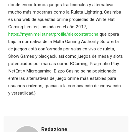
donde encontramos juegos tradicionales y alternativas
mucho más modernas como la Ruleta Lightning. Casimba
es una web de apuestas online propiedad de White Hat
Gaming Limited, lanzada en el año 2017,
https://myanimelist.net/profile/alexcostarocha
que opera
bajo la normativa de la Malta Gaming Authority. Su oferta
de juegos está conformada por salas en vivo de ruleta,
Show Games y blackjack, así como juegos de mesa y slots
potenciados por marcas como BGaming, Pragmatic Play,
NetEnt y Microgaming. Bizzo Casino se ha posicionado
entre las alternativas de juego online más estables para
usuarios chilenos, gracias a la combinación de innovación
y versatilidad.}
Redazione