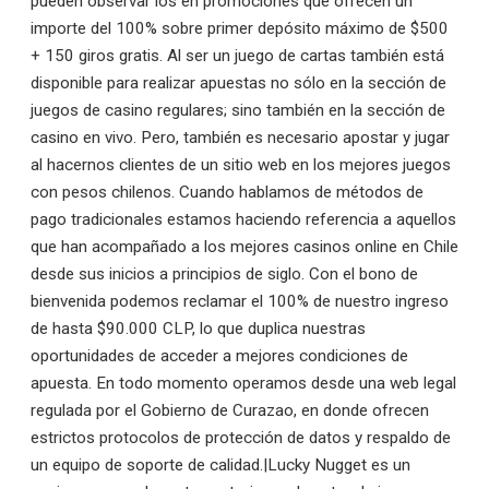
pueden observar los en promociones que ofrecen un
importe del 100% sobre primer depósito máximo de $500
+ 150 giros gratis. Al ser un juego de cartas también está
disponible para realizar apuestas no sólo en la sección de
juegos de casino regulares; sino también en la sección de
casino en vivo. Pero, también es necesario apostar y jugar
al hacernos clientes de un sitio web en los mejores juegos
con pesos chilenos. Cuando hablamos de métodos de
pago tradicionales estamos haciendo referencia a aquellos
que han acompañado a los mejores casinos online en Chile
desde sus inicios a principios de siglo. Con el bono de
bienvenida podemos reclamar el 100% de nuestro ingreso
de hasta $90.000 CLP, lo que duplica nuestras
oportunidades de acceder a mejores condiciones de
apuesta. En todo momento operamos desde una web legal
regulada por el Gobierno de Curazao, en donde ofrecen
estrictos protocolos de protección de datos y respaldo de
un equipo de soporte de calidad.|Lucky Nugget es un