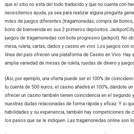
que el sitio no está del todo traducido y que no cuenta con
necesitemos ayuda, ya sea para realizar alguna pregunta gene
miles de juegos diferentes (tragamonedas, compra de bonos
bono de bienvenida en sus 2 primeros depósitos. JackpotCity 
juegos de tragamonedas con bote progresivo (jackpot). No obst
mesa, ruleta, cartas, dados y casino en vivo. Los juegos con c
línea del país ofrecen una plataforma de Casino en Vivo. Hay a
amplia variedad de mesas de ruleta, ruedas de dinero y juegos
{Así, por ejemplo, una oferta puede ser el 100% de coincidenc
tu cuenta de 500 euros, el casino añadirá el 100%, dándote u
ofrecer un casino también tienen coincidencia en el segundo 
nuestras dudas relacionadas de forma rápida y eficaz. Y si qu
habilidades y su experiencia, también hay competiciones de ca
los pasos que se le indiquen. Las tragamonedas online son lo