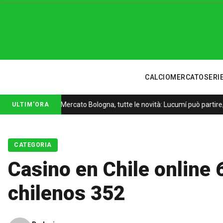
CALCIOMERCATO
SERIE
Mercato Bologna, tutte le novità: Lucumí può partire, 
ULTIM'ORA
CATEGORIA
Casino en Chile online 
chilenos 352