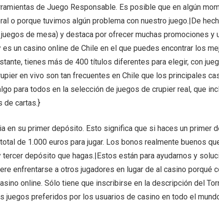
 herramientas de Juego Responsable. Es posible que en algún mo
ral o porque tuvimos algún problema con nuestro juego.|De hech
, juegos de mesa) y destaca por ofrecer muchas promociones y 
es un casino online de Chile en el que puedes encontrar los me
ante, tienes más de 400 títulos diferentes para elegir, con jue
rupier en vivo son tan frecuentes en Chile que los principales ca
lgo para todos en la selección de juegos de crupier real, que inc
 de cartas.}
ia en su primer depósito. Esto significa que si haces un primer 
n total de 1.000 euros para jugar. Los bonos realmente buenos q
y tercer depósito que hagas.|Estos están para ayudarnos y soluc
iere enfrentarse a otros jugadores en lugar de al casino porqué 
sino online. Sólo tiene que inscribirse en la descripción del Tor
s juegos preferidos por los usuarios de casino en todo el mundo
Calciomercato