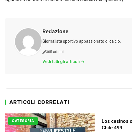
Redazione
Giornalista sportivo appassionato di calcio.
305 articoli
Vedi tutti gli articoli →
ARTICOLI CORRELATI
Los casinos 
CATEGORIA
Chile 499