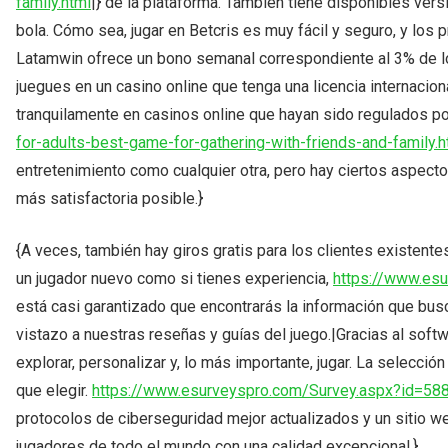
family.html
|} de la plataforma. También tiene disponibles versi
bola. Cómo sea, jugar en Betcris es muy fácil y seguro, y lo
Latamwin ofrece un bono semanal correspondiente al 3% de lo
juegues en un casino online que tenga una licencia internacion
tranquilamente en casinos online que hayan sido regulados po
for-adults-best-game-for-gathering-with-friends-and-family.h
entretenimiento como cualquier otra, pero hay ciertos aspect
más satisfactoria posible.}
{A veces, también hay giros gratis para los clientes existent
un jugador nuevo como si tienes experiencia,
https://www.es
está casi garantizado que encontrarás la información que bus
vistazo a nuestras reseñas y guías del juego.|Gracias al sof
explorar, personalizar y, lo más importante, jugar. La selecc
que elegir.
https://www.esurveyspro.com/Survey.aspx?id=5
protocolos de ciberseguridad mejor actualizados y un sitio web
jugadores de todo el mundo con una calidad excepcional.}