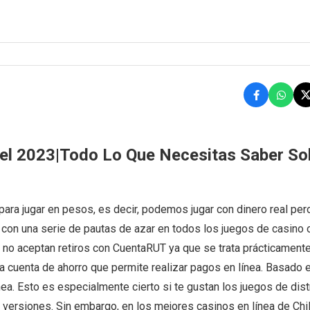
 del 2023|Todo Lo Que Necesitas Saber So
 para jugar en pesos, es decir, podemos jugar con dinero real per
e con una serie de pautas de azar en todos los juegos de casino o
o no aceptan retiros con CuentaRUT ya que se trata prácticament
 cuenta de ahorro que permite realizar pagos en línea. Basado 
ea. Esto es especialmente cierto si te gustan los juegos de dist
versiones. Sin embargo, en los mejores casinos en línea de Chil