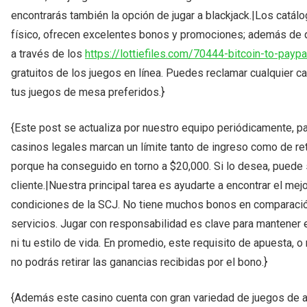
encontrarás también la opción de jugar a blackjack.|Los catál
físico, ofrecen excelentes bonos y promociones; además de q
a través de los
https://lottiefiles.com/70444-bitcoin-to-paypa
gratuitos de los juegos en línea. Puedes reclamar cualquier ca
tus juegos de mesa preferidos.}
{Este post se actualiza por nuestro equipo periódicamente, pa
casinos legales marcan un límite tanto de ingreso como de reti
porque ha conseguido en torno a $20,000. Si lo desea, puede 
cliente.|Nuestra principal tarea es ayudarte a encontrar el me
condiciones de la SCJ. No tiene muchos bonos en comparació
servicios. Jugar con responsabilidad es clave para mantener es
ni tu estilo de vida. En promedio, este requisito de apuesta, o
no podrás retirar las ganancias recibidas por el bono.}
{Además este casino cuenta con gran variedad de juegos de 