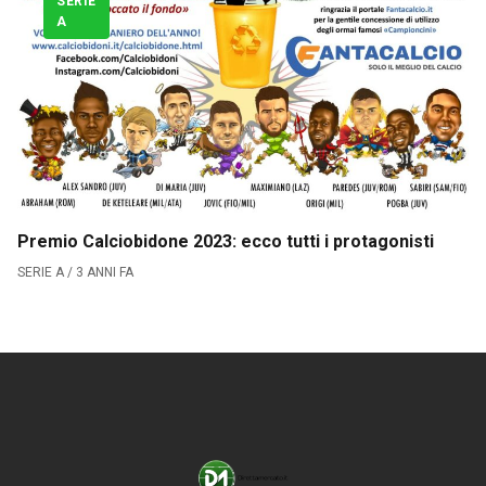
SERIE
Serie B
A
CLASSIFICA SERIE B
Contatti
Collabora con noi
La Redazione
Premio Calciobidone 2023: ecco tutti i protagonisti
SERIE A / 3 ANNI FA
→