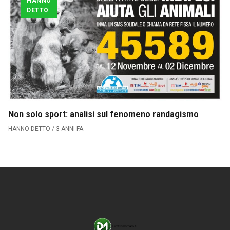
HANNO
Serie B
DETTO
CLASSIFICA SERIE B
Contatti
Collabora con noi
La Redazione
Non solo sport: analisi sul fenomeno randagismo
HANNO DETTO / 3 ANNI FA
→