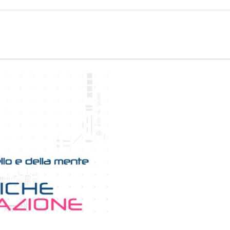
CLASSIFICA
Serie B
CLASSIFICA SERIE B
Contatti
Collabora con noi
La Redazione
→