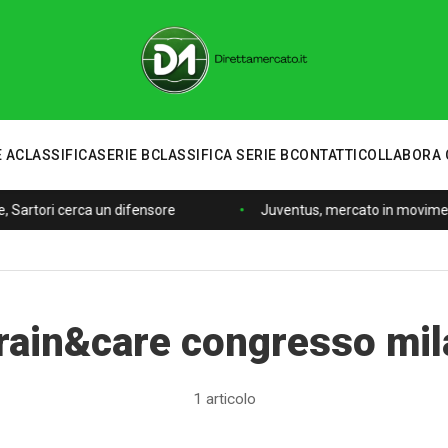
 A
CLASSIFICA
SERIE B
CLASSIFICA SERIE B
CONTATTI
COLLABORA 
, Sartori cerca un difensore
Juventus, mercato in moviment
rain&care congresso mi
Calciomercato
1 articolo
Serie A