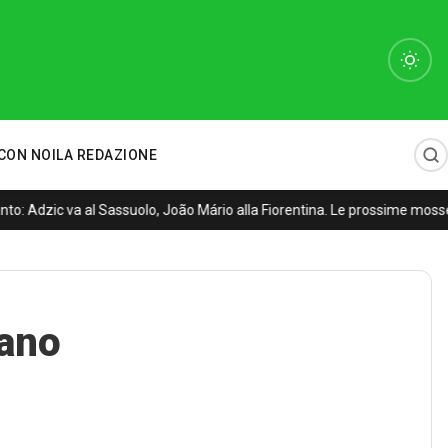
CON NOI
LA REDAZIONE
o: Adzic va al Sassuolo, João Mário alla Fiorentina. Le prossime mosse
lano