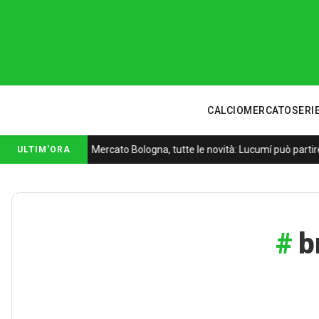
CALCIOMERCATO
SERIE
Mercato Bologna, tutte le novità: Lucumí può partire
ULTIM'ORA
b