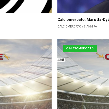
CLASSIFICA SERIE B
Calciomercato, Marotta-Dyba
Contatti
CALCIOMERCATO / 3 ANNI FA
Collabora con noi
La Redazione
CALCIOMERCATO
→