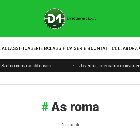
 A
CLASSIFICA
SERIE B
CLASSIFICA SERIE B
CONTATTI
COLLABORA 
 Sartori cerca un difensore
Juventus, mercato in movimento:
As roma
4 articoli