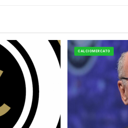
CALCIOMERCATO
Calciomercato
Serie A
CLASSIFICA
Serie B