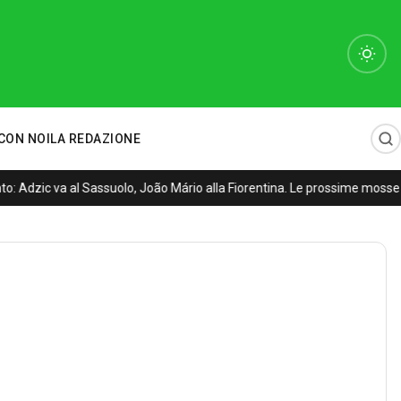
CON NOI
LA REDAZIONE
 Adzic va al Sassuolo, João Mário alla Fiorentina. Le prossime mosse d