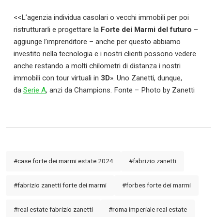
<<L’agenzia individua casolari o vecchi immobili per poi
Serie A
ristrutturarli e progettare la
Forte dei Marmi del futuro
–
aggiunge l’imprenditore – anche per questo abbiamo
CLASSIFICA
investito nella tecnologia e i nostri clienti possono vedere
anche restando a molti chilometri di distanza i nostri
Serie B
immobili con tour virtuali in
3D
». Uno Zanetti, dunque,
da
Serie A
, anzi da Champions. Fonte – Photo by Zanetti
CLASSIFICA SERIE B
Contatti
Collabora con noi
#case forte dei marmi estate 2024
#fabrizio zanetti
La Redazione
#fabrizio zanetti forte dei marmi
#forbes forte dei marmi
→
#real estate fabrizio zanetti
#roma imperiale real estate