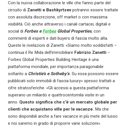
Con la nuova collaborazione le ville che fanno parte del
circuito di
Zanetti e Bashkyrtsev
potranno essere trattate
con assoluta discrezione, off market o con massima
visibilità. Ciò anche attraverso i canali cartacei, digitali e
social di
Forbes e
Forbes
Global Properties
, con
commenti di esperti e dati buyers di fascia molto alta.
Queste le rivelazioni di Zanetti. «Siamo molto soddisfatti –
continua il Re Mida dell’immobiliare
Fabrizio Zanetti
–
Forbes Global Properties Building Heritage è una
piattaforma mondiale, per importanza paragonabile
soltanto a
Christie’s e Sotheby’s
.
Su essa possono essere
pubblicati solo immobili di fascia luxury» spesso trattati a
cifre stratosferiche. «Gli accessi a questa piattaforma
superano un miliardo e quattrocentomila visite in un
anno.
Questo significa che c’è un mercato globale per
clienti che acquistano ville per le vacanze.
Ma che
sono disponibili anche a fare vacanze in più mete del lusso
e noi saremo in grado di proporre varie soluzioni».
Calciomercato