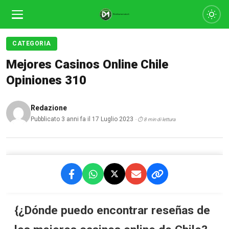
CATEGORIA
Mejores Casinos Online Chile
Opiniones 310
Redazione
Pubblicato 3 anni fa il 17 Luglio 2023
· ⏱ 8 min di lettura
{¿Dónde puedo encontrar reseñas de