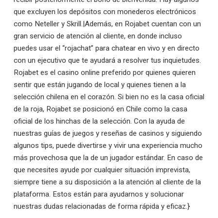
que excluyen los depósitos con monederos electrónicos
como Neteller y Skrill.|Además, en Rojabet cuentan con un
gran servicio de atención al cliente, en donde incluso
puedes usar el “rojachat” para chatear en vivo y en directo
con un ejecutivo que te ayudará a resolver tus inquietudes.
Rojabet es el casino online preferido por quienes quieren
sentir que están jugando de local y quienes tienen a la
selección chilena en el corazón. Si bien no es la casa oficial
de la roja, Rojabet se posicionó en Chile como la casa
oficial de los hinchas de la selección. Con la ayuda de
nuestras guías de juegos y reseñas de casinos y siguiendo
algunos tips, puede divertirse y vivir una experiencia mucho
más provechosa que la de un jugador estándar. En caso de
que necesites ayude por cualquier situación imprevista,
siempre tiene a su disposición a la atención al cliente de la
plataforma. Estos están para ayudarnos y solucionar
nuestras dudas relacionadas de forma rápida y eficaz.}