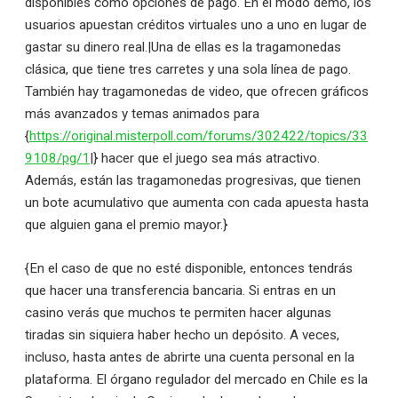
disponibles como opciones de pago. En el modo demo, los
usuarios apuestan créditos virtuales uno a uno en lugar de
gastar su dinero real.|Una de ellas es la tragamonedas
clásica, que tiene tres carretes y una sola línea de pago.
También hay tragamonedas de video, que ofrecen gráficos
más avanzados y temas animados para
{
https://original.misterpoll.com/forums/302422/topics/33
9108/pg/1
|} hacer que el juego sea más atractivo.
Además, están las tragamonedas progresivas, que tienen
un bote acumulativo que aumenta con cada apuesta hasta
que alguien gana el premio mayor.}
{En el caso de que no esté disponible, entonces tendrás
que hacer una transferencia bancaria. Si entras en un
casino verás que muchos te permiten hacer algunas
tiradas sin siquiera haber hecho un depósito. A veces,
Calciomercato
incluso, hasta antes de abrirte una cuenta personal en la
plataforma. El órgano regulador del mercado en Chile es la
Serie A