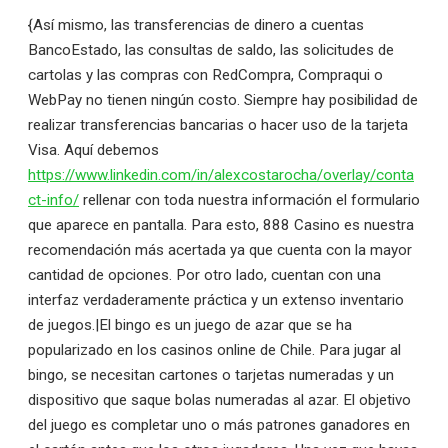
{Así mismo, las transferencias de dinero a cuentas
BancoEstado, las consultas de saldo, las solicitudes de
cartolas y las compras con RedCompra, Compraqui o
WebPay no tienen ningún costo. Siempre hay posibilidad de
realizar transferencias bancarias o hacer uso de la tarjeta
Visa. Aquí debemos
https://www.linkedin.com/in/alexcostarocha/overlay/conta
ct-info/
rellenar con toda nuestra información el formulario
que aparece en pantalla. Para esto, 888 Casino es nuestra
recomendación más acertada ya que cuenta con la mayor
cantidad de opciones. Por otro lado, cuentan con una
interfaz verdaderamente práctica y un extenso inventario
de juegos.|El bingo es un juego de azar que se ha
popularizado en los casinos online de Chile. Para jugar al
bingo, se necesitan cartones o tarjetas numeradas y un
dispositivo que saque bolas numeradas al azar. El objetivo
del juego es completar uno o más patrones ganadores en