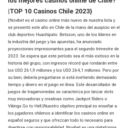
los mejores casinos online de Chile?
|TOP 10 Casinos Chile 2023}
{Novibet es el casino online más nuevo de nuestra lista y
se presentó este año en Chile de la mano del auspicio en el
club deportivo Huachipato. Betsson, uno de los líderes en
la industria del juego y las apuestas, ha anunciado
proyecciones impresionantes para el segundo trimestre de
2023. Se espera que este período sea el más exitoso en la
historia del grupo, con ingresos récord que rondarán entre
los USD 261,9 millones y los USD 264,1 millones. Pero por
su bien, debería preguntarse si está invirtiendo demasiado
tiempo y dinero en el juego en línea. Este desarrollador de
juegos de tragamonedas se caracteriza por lanzar slots
muy innovadoras y creativas como Jackpot Riders o
Vikings Go to Hell.|Nuestro objetivo principal es enseñar a
los jugadores chilenos a identificar los casinos online en
español seguros y que ofrezcan todo lo necesario para
divertirse con responsabilidad. Novibet es una plataforma