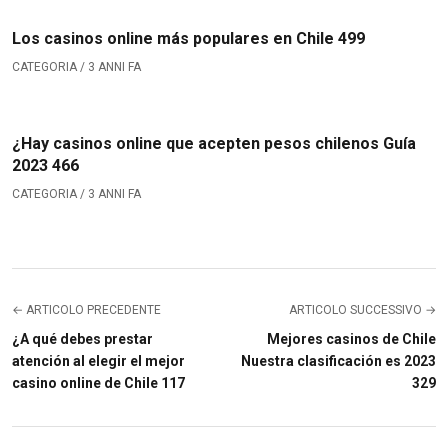
Los casinos online más populares en Chile 499
CATEGORIA / 3 ANNI FA
¿Hay casinos online que acepten pesos chilenos Guía
2023 466
CATEGORIA / 3 ANNI FA
← ARTICOLO PRECEDENTE
ARTICOLO SUCCESSIVO →
¿A qué debes prestar
Mejores casinos de Chile
atención al elegir el mejor
Nuestra clasificación es 2023
casino online de Chile 117
329