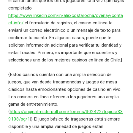
el cartón antes que los otros jugadores. Una vez que hayas
completado
https://www.linkedin.com/in/alexcostarocha/overlay/conta
ct-info/
el formulario de registro, el casino en línea te
enviará un correo electrónico o un mensaje de texto para
confirmar tu cuenta. En algunos casos, puede que te
soliciten información adicional para verificar tu identidad y
evitar fraudes. Primero, es importante que encuentres y
selecciones uno de los mejores casinos en línea de Chile.}
{Estos casinos cuentan con una amplia selección de
juegos, que van desde tragamonedas y juegos de mesa
clásicos hasta emocionantes opciones de casino en vivo.
Los casinos en línea ofrecen a los jugadores una amplia
gama de entretenimiento.
{
https://original.misterpoll.com/forums/302422/topics/33
9108/pg/1
|} El juego básico de tragaperras está siempre
disponible y una amplia variedad de juegos están