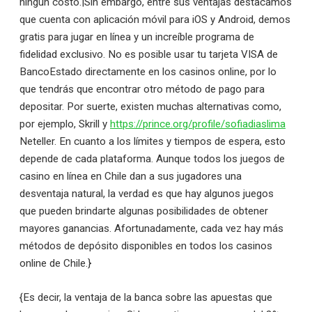
ningún costo.|Sin embargo, entre sus ventajas destacamos
que cuenta con aplicación móvil para iOS y Android, demos
gratis para jugar en línea y un increíble programa de
fidelidad exclusivo. No es posible usar tu tarjeta VISA de
BancoEstado directamente en los casinos online, por lo
que tendrás que encontrar otro método de pago para
depositar. Por suerte, existen muchas alternativas como,
por ejemplo, Skrill y
https://prince.org/profile/sofiadiaslima
Neteller. En cuanto a los límites y tiempos de espera, esto
depende de cada plataforma. Aunque todos los juegos de
casino en línea en Chile dan a sus jugadores una
desventaja natural, la verdad es que hay algunos juegos
que pueden brindarte algunas posibilidades de obtener
mayores ganancias. Afortunadamente, cada vez hay más
métodos de depósito disponibles en todos los casinos
online de Chile.}
{Es decir, la ventaja de la banca sobre las apuestas que