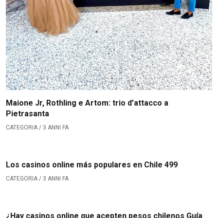
Maione Jr, Rothling e Artom: trio d’attacco a
Pietrasanta
CATEGORIA / 3 ANNI FA
Los casinos online más populares en Chile 499
CATEGORIA / 3 ANNI FA
¿Hay casinos online que acepten pesos chilenos Guía