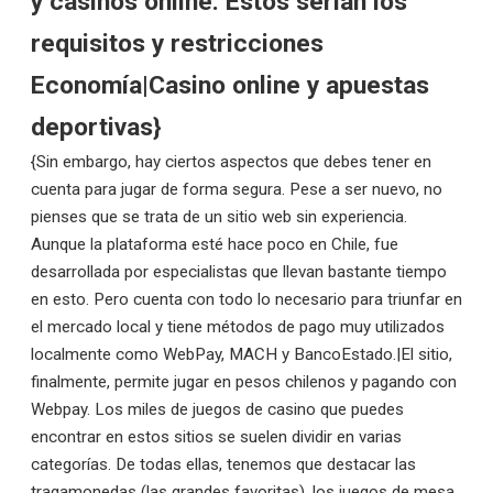
y casinos online: Estos serían los
requisitos y restricciones
Economía|Casino online y apuestas
deportivas}
{Sin embargo, hay ciertos aspectos que debes tener en
cuenta para jugar de forma segura. Pese a ser nuevo, no
pienses que se trata de un sitio web sin experiencia.
Aunque la plataforma esté hace poco en Chile, fue
desarrollada por especialistas que llevan bastante tiempo
en esto. Pero cuenta con todo lo necesario para triunfar en
el mercado local y tiene métodos de pago muy utilizados
localmente como WebPay, MACH y BancoEstado.|El sitio,
finalmente, permite jugar en pesos chilenos y pagando con
Webpay. Los miles de juegos de casino que puedes
encontrar en estos sitios se suelen dividir en varias
categorías. De todas ellas, tenemos que destacar las
tragamonedas (las grandes favoritas), los juegos de mesa,