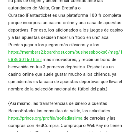
su país de origen y deben rendir cuentas ante las
autoridades de Malta, Gran Bretaña o
Curazao.|Fantasticbet es una plataforma 100 % completa
porque incorpora un casino online y una casa de apuestas
deportivas. Por eso, los aficionados a los juegos de casino
y a las apuestas deciden hacer un ‘todo en uno’ acá.
Puedes jugar a los juegos más clásicos y a los
https://members2.boardhost.com/businessbooks6/msg/1
688630160.html
más innovadores, y recibir un bono de
bienvenida en tus 3 primeros depósitos. Rojabet es un
casino online que suele gustar mucho a los chilenos, ya
que además es la casa de apuestas deportivas que lleva el
nombre de la selección nacional de fútbol del país.}
{Así mismo, las transferencias de dinero a cuentas
BancoEstado, las consultas de saldo, las solicitudes
https://prince.org/profile/sofiadiaslima
de cartolas y las
compras con RedCompra, Compraqui o WebPay no tienen