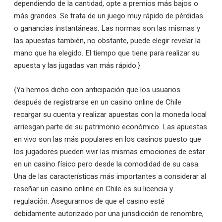
dependiendo de la cantidad, opte a premios más bajos o
más grandes. Se trata de un juego muy rápido de pérdidas
o ganancias instantáneas. Las normas son las mismas y
las apuestas también, no obstante, puede elegir revelar la
mano que ha elegido. El tiempo que tiene para realizar su
apuesta y las jugadas van más rápido.}
{Ya hemos dicho con anticipación que los usuarios
después de registrarse en un casino online de Chile
recargar su cuenta y realizar apuestas con la moneda local
arriesgan parte de su patrimonio económico. Las apuestas
en vivo son las más populares en los casinos puesto que
los jugadores pueden vivir las mismas emociones de estar
en un casino físico pero desde la comodidad de su casa.
Una de las características más importantes a considerar al
reseñar un casino online en Chile es su licencia y
regulación. Asegurarnos de que el casino esté
debidamente autorizado por una jurisdicción de renombre,