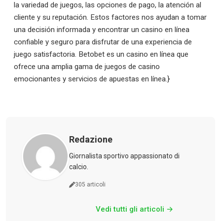
la variedad de juegos, las opciones de pago, la atención al
cliente y su reputación. Estos factores nos ayudan a tomar
una decisión informada y encontrar un casino en línea
confiable y seguro para disfrutar de una experiencia de
juego satisfactoria. Betobet es un casino en línea que
ofrece una amplia gama de juegos de casino
emocionantes y servicios de apuestas en línea.}
Redazione
Giornalista sportivo appassionato di
calcio.
305 articoli
Vedi tutti gli articoli →