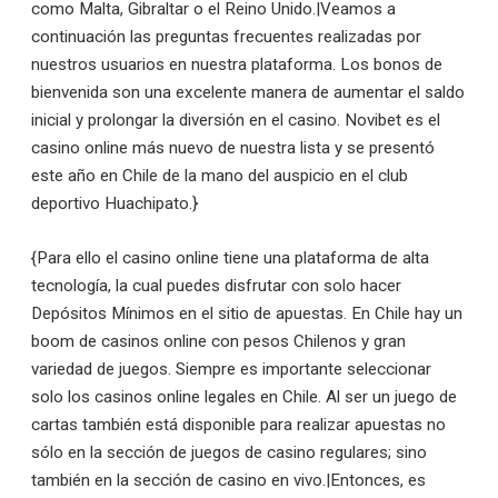
como Malta, Gibraltar o el Reino Unido.|Veamos a
continuación las preguntas frecuentes realizadas por
nuestros usuarios en nuestra plataforma. Los bonos de
bienvenida son una excelente manera de aumentar el saldo
inicial y prolongar la diversión en el casino. Novibet es el
casino online más nuevo de nuestra lista y se presentó
este año en Chile de la mano del auspicio en el club
deportivo Huachipato.}
{Para ello el casino online tiene una plataforma de alta
tecnología, la cual puedes disfrutar con solo hacer
Depósitos Mínimos en el sitio de apuestas. En Chile hay un
boom de casinos online con pesos Chilenos y gran
variedad de juegos. Siempre es importante seleccionar
solo los casinos online legales en Chile. Al ser un juego de
cartas también está disponible para realizar apuestas no
sólo en la sección de juegos de casino regulares; sino
también en la sección de casino en vivo.|Entonces, es