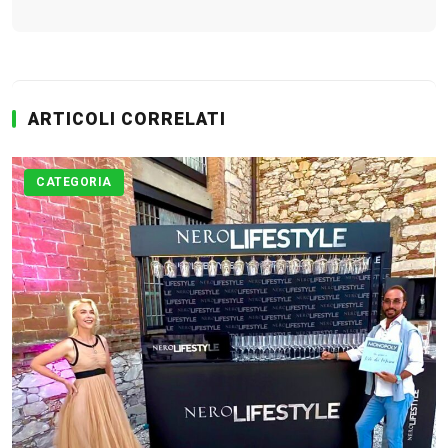
ARTICOLI CORRELATI
CATEGORIA