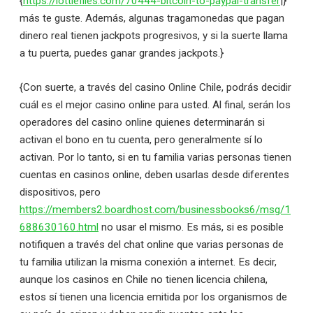
{
https://lottiefiles.com/70444-bitcoin-to-paypal-transfer
|}
más te guste. Además, algunas tragamonedas que pagan
dinero real tienen jackpots progresivos, y si la suerte llama
a tu puerta, puedes ganar grandes jackpots.}
{Con suerte, a través del casino Online Chile, podrás decidir
cuál es el mejor casino online para usted. Al final, serán los
operadores del casino online quienes determinarán si
activan el bono en tu cuenta, pero generalmente sí lo
activan. Por lo tanto, si en tu familia varias personas tienen
cuentas en casinos online, deben usarlas desde diferentes
dispositivos, pero
https://members2.boardhost.com/businessbooks6/msg/1
688630160.html
no usar el mismo. Es más, si es posible
notifiquen a través del chat online que varias personas de
tu familia utilizan la misma conexión a internet. Es decir,
aunque los casinos en Chile no tienen licencia chilena,
estos sí tienen una licencia emitida por los organismos de