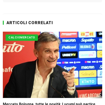
CLASSIFICA SERIE B
Contatti
ARTICOLI CORRELATI
Collabora con noi
CALCIOMERCATO
La Redazione
→
Mercato Bologna, tutte le novità: Lucumí può partire,