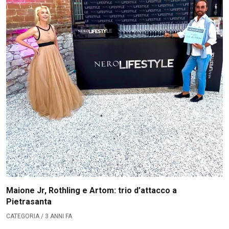
Maione Jr, Rothling e Artom: trio d’attacco a
Pietrasanta
CATEGORIA / 3 ANNI FA