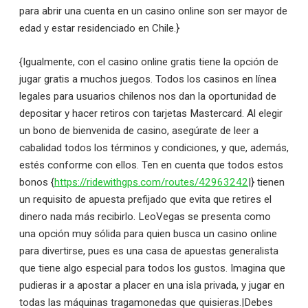
para abrir una cuenta en un casino online son ser mayor de
edad y estar residenciado en Chile.}
{Igualmente, con el casino online gratis tiene la opción de
jugar gratis a muchos juegos. Todos los casinos en línea
legales para usuarios chilenos nos dan la oportunidad de
depositar y hacer retiros con tarjetas Mastercard. Al elegir
un bono de bienvenida de casino, asegúrate de leer a
cabalidad todos los términos y condiciones, y que, además,
estés conforme con ellos. Ten en cuenta que todos estos
bonos {
https://ridewithgps.com/routes/42963242
|} tienen
un requisito de apuesta prefijado que evita que retires el
dinero nada más recibirlo. LeoVegas se presenta como
una opción muy sólida para quien busca un casino online
para divertirse, pues es una casa de apuestas generalista
que tiene algo especial para todos los gustos. Imagina que
Calciomercato
pudieras ir a apostar a placer en una isla privada, y jugar en
todas las máquinas tragamonedas que quisieras.|Debes