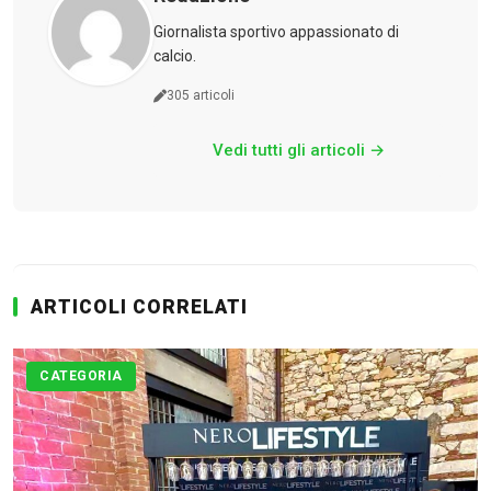
Giornalista sportivo appassionato di
calcio.
305 articoli
Vedi tutti gli articoli →
ARTICOLI CORRELATI
CATEGORIA