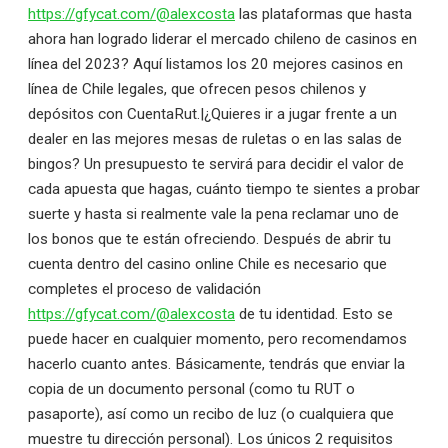
https://gfycat.com/@alexcosta
las plataformas que hasta
ahora han logrado liderar el mercado chileno de casinos en
línea del 2023? Aquí listamos los 20 mejores casinos en
línea de Chile legales, que ofrecen pesos chilenos y
depósitos con CuentaRut.|¿Quieres ir a jugar frente a un
dealer en las mejores mesas de ruletas o en las salas de
bingos? Un presupuesto te servirá para decidir el valor de
cada apuesta que hagas, cuánto tiempo te sientes a probar
suerte y hasta si realmente vale la pena reclamar uno de
los bonos que te están ofreciendo. Después de abrir tu
cuenta dentro del casino online Chile es necesario que
completes el proceso de validación
https://gfycat.com/@alexcosta
de tu identidad. Esto se
puede hacer en cualquier momento, pero recomendamos
hacerlo cuanto antes. Básicamente, tendrás que enviar la
copia de un documento personal (como tu RUT o
pasaporte), así como un recibo de luz (o cualquiera que
muestre tu dirección personal). Los únicos 2 requisitos