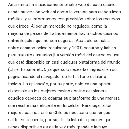
Analizamos minuciosamente el sitio web de cada casino,
desde su versión web así como la versión para dispositivos
móviles, y te informamos con precisión sobre los recursos
que ofrece. Al ser un mercado no regulado, como la
mayoría de países de Latinoamérica, hay muchos casinos
online ilegales que no son seguros. Acá sólo se habla
sobre casinos online regulados y 100% seguros y fiables
para nuestros usuarios.|La versión móvil del casino es una
que está disponible en casi cualquier plataforma del mundo
(Chile, España, etc.), ya que solo necesitas ingresar en su
página usando el navegador de tu teléfono celular o
tableta. La aplicación, por su parte, solo es una opción
disponible en los mejores casinos online del planeta,
aquellos capaces de adaptar su plataforma de una manera
que resulte más eficiente en tu celular. Para jugar a los
mejores casinos online Chile es necesario que tengas
saldo en tu cuenta, por suerte, la lista de opciones que
tienes disponibles es cada vez más grande e incluye