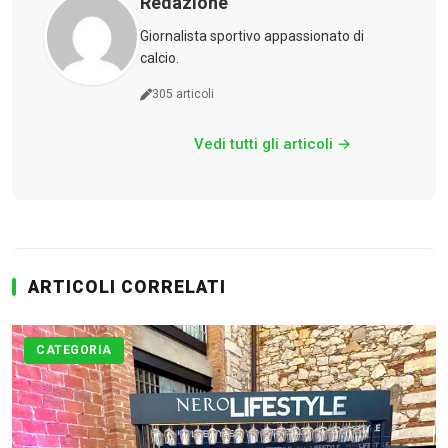
Redazione
Giornalista sportivo appassionato di
calcio.
305 articoli
Vedi tutti gli articoli →
ARTICOLI CORRELATI
CATEGORIA