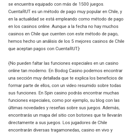
se encuentra equipado con más de 1500 juegos.
CuentaRUT es un método de pago muy popular en Chile, y
en la actualidad se está empleando como método de pago
en los casinos online. Aunque a la fecha no hay muchos
casinos en Chile que cuenten con este método de pago,
hemos hecho un análisis de los 5 mejores casinos de Chile
que aceptan pagos con CuentaRUT.}
{No pueden faltar las funciones especiales en un casino
online tan moderno. En Bodog Casino podemos encontrar
una sección muy detallada que te explica los beneficios de
formar parte de ellos, con un video resumido sobre todas
sus funciones. En Spin casino podrás encontrar muchas
funciones especiales, como por ejemplo, su blog con las
últimas novedades y reseñas sobre sus juegos. Además,
encontrarás un mapa del sitio con botones que te llevarán
directamente a sus juegos. Los jugadores de Chile
encontrarán diversas tragamonedas, casino en vivo y