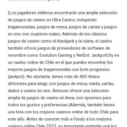
{Los jugadores chilenos encontrarán una amplia selección
de juegos de casino en Ultra Casino, incluyendo
tragamonedas, juegos de mesa, juegos de cartas y juegos
en vivo con crupieres reales. Además de los clásicos
juegos de casino como el blackjack y la ruleta, el casino
también ofrece juegos de proveedores de software de
renombre como Evolution Gaming y NetEnt. JackpotCity es
un casino online de Chile en el que puedes encontrar los
mejores juegos de tragamonedas con bote progresivo
(jackpot). No obstante, tienes más de 400 títulos
diferentes para elegir, con juegos de mesa, ruleta, cartas,
dados y casino en vivo. Betsson ofrece una selección
amplia de juegos de casino en línea, con opciones para
todos los gustos y preferencias.|Además, también tienes
una lista con los mejores casinos online de todo Chile para
Calciomercato
este año. Antes de conocer más a fondo a los mejores
casinos online Chile 2023, es importante entender qué los