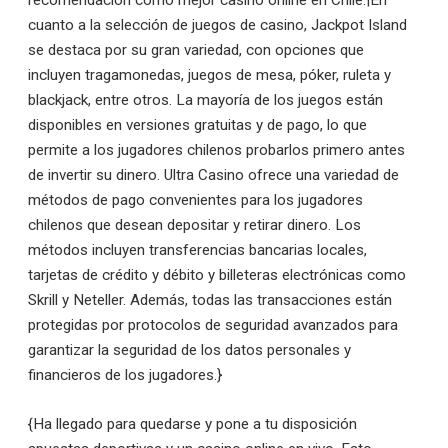
recomendación como mejor casino online en Chile.|En
cuanto a la selección de juegos de casino, Jackpot Island
se destaca por su gran variedad, con opciones que
incluyen tragamonedas, juegos de mesa, póker, ruleta y
blackjack, entre otros. La mayoría de los juegos están
disponibles en versiones gratuitas y de pago, lo que
permite a los jugadores chilenos probarlos primero antes
de invertir su dinero. Ultra Casino ofrece una variedad de
métodos de pago convenientes para los jugadores
chilenos que desean depositar y retirar dinero. Los
métodos incluyen transferencias bancarias locales,
tarjetas de crédito y débito y billeteras electrónicas como
Skrill y Neteller. Además, todas las transacciones están
protegidas por protocolos de seguridad avanzados para
garantizar la seguridad de los datos personales y
financieros de los jugadores.}
{Ha llegado para quedarse y pone a tu disposición