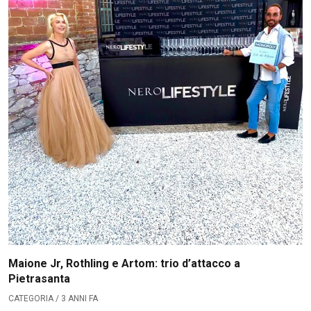
Maione Jr, Rothling e Artom: trio d’attacco a
Pietrasanta
CATEGORIA / 3 ANNI FA