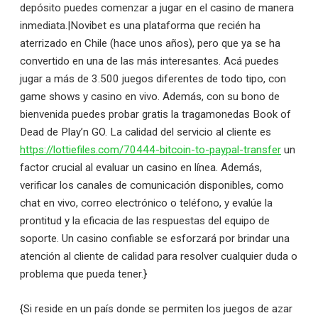
depósito puedes comenzar a jugar en el casino de manera
inmediata.|Novibet es una plataforma que recién ha
aterrizado en Chile (hace unos años), pero que ya se ha
convertido en una de las más interesantes. Acá puedes
jugar a más de 3.500 juegos diferentes de todo tipo, con
game shows y casino en vivo. Además, con su bono de
bienvenida puedes probar gratis la tragamonedas Book of
Dead de Play’n GO. La calidad del servicio al cliente es
https://lottiefiles.com/70444-bitcoin-to-paypal-transfer
un
factor crucial al evaluar un casino en línea. Además,
verificar los canales de comunicación disponibles, como
chat en vivo, correo electrónico o teléfono, y evalúe la
prontitud y la eficacia de las respuestas del equipo de
soporte. Un casino confiable se esforzará por brindar una
atención al cliente de calidad para resolver cualquier duda o
problema que pueda tener.}
{Si reside en un país donde se permiten los juegos de azar