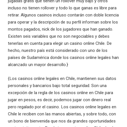
jugadas gratis que tienen un rollover muy bajo y otros
incluso no tienen rollover y todo lo que ganas es libre para
retirar. Algunos casinos incluso contarán con doble licencia
para operar y la descripción de su perfil informan sobre los
montos pagados, nick de los jugadores que han ganado.
Existen seis variables que no son negociables y debes
tenerlas en cuenta para elegir un casino online Chile. De
hecho, nuestro país está considerado con uno de los
países de Sudamérica donde los casinos online legales han
alcanzado un mayor desarrollo.}
{Los casinos online legales en Chile, mantienen sus datos
personales y bancarios bajo total seguridad. Son una
excepción de la regla de los casinos online en Chile para
jugar en pesos, es decir, podemos jugar con dinero real
pero regalado por el casino. Los casinos online legales en
Chile le reciben con las manos abiertas, y sobre todo, con
un bono de bienvenida que nos da grandes oportunidades