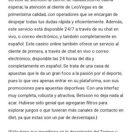
Serie A
esperar, la atención al cliente de LeoVegas es de
primerísima calidad, con operadores que se encargan de
CLASSIFICA
despejar todas tus dudas rápida y eficientemente. Además,
este servicio está disponible 24/7 a través de su chat en
Serie B
vivo, o correo electrónico, y también completamente en
español. Este casino online también ofrece un servicio al
CLASSIFICA SERIE B
cliente de primera, a través de chat en vivo o correo
electrónico, disponible las 24 horas del día y
Contatti
completamente en español. Se trata de una casa de
apuestas que le da un gran foco a la pasión por el deporte,
Collabora con noi
pues lo que ves apenas entrar en su plataforma, son sus
promociones para apuestas deportivas. Con una interfaz
La Redazione
muy completa, robusta y atractiva, Betsson no deja nada al
azar. Hubiese sido genial que agregaran filtros para
explorar juegos o que tuvieran más canales de contacto en
→
iBet, ya que estas son un par de desventajas.}