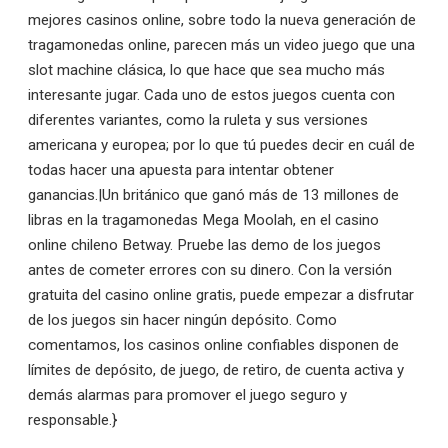
mejores casinos online, sobre todo la nueva generación de
tragamonedas online, parecen más un video juego que una
slot machine clásica, lo que hace que sea mucho más
interesante jugar. Cada uno de estos juegos cuenta con
diferentes variantes, como la ruleta y sus versiones
americana y europea; por lo que tú puedes decir en cuál de
todas hacer una apuesta para intentar obtener
ganancias.|Un británico que ganó más de 13 millones de
libras en la tragamonedas Mega Moolah, en el casino
online chileno Betway. Pruebe las demo de los juegos
antes de cometer errores con su dinero. Con la versión
gratuita del casino online gratis, puede empezar a disfrutar
de los juegos sin hacer ningún depósito. Como
comentamos, los casinos online confiables disponen de
límites de depósito, de juego, de retiro, de cuenta activa y
demás alarmas para promover el juego seguro y
responsable.}