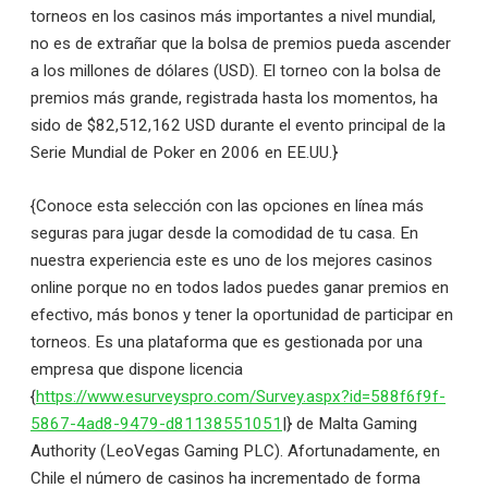
torneos en los casinos más importantes a nivel mundial,
no es de extrañar que la bolsa de premios pueda ascender
a los millones de dólares (USD). El torneo con la bolsa de
premios más grande, registrada hasta los momentos, ha
sido de $82,512,162 USD durante el evento principal de la
Serie Mundial de Poker en 2006 en EE.UU.}
{Conoce esta selección con las opciones en línea más
seguras para jugar desde la comodidad de tu casa. En
nuestra experiencia este es uno de los mejores casinos
online porque no en todos lados puedes ganar premios en
efectivo, más bonos y tener la oportunidad de participar en
torneos. Es una plataforma que es gestionada por una
empresa que dispone licencia
{
https://www.esurveyspro.com/Survey.aspx?id=588f6f9f-
5867-4ad8-9479-d81138551051
|} de Malta Gaming
Authority (LeoVegas Gaming PLC). Afortunadamente, en
Chile el número de casinos ha incrementado de forma