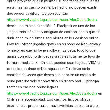
online prohíben que un mismo usuario tenga dos cuentas
en un mismo casino online. De hecho, no pueden existir
dos personas diferentes con cuentas
https://www.divephotoguide.com/user/AlexCostaRocha
desde una misma dirección IP. Blackjack es uno de los
juegos más icónicos y antiguos de casinos, por lo que sin
duda tiene muchísimos seguidores en los casinos online.
PlayUZU ofrece jugadas gratis en su bono de bienvenida y
lo mejor es que no tienen rollover. Es decir, todo lo que
ganas con el bono de juegas gratis es totalmente tuyo de
forma inmediata.|En Chile se pueden usar tarjetas VISA en
todos los casinos online regulados. El rollover es la
cantidad de veces que tienes que apostar un monto de
bono para liberarlo y convertirlo en dinero real. El principal
factor en casinos online legales
https://www.divephotoguide.com/user/AlexCostaRocha
en
Chile es la accesibilidad. Los casinos físicos ofrecen
experiencias presenciales muy divertidas, eso está claro.