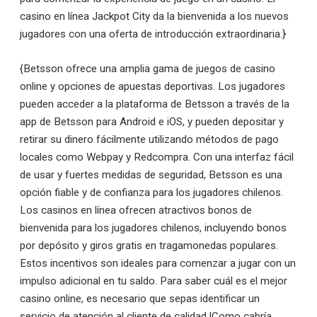
casino en línea Jackpot City da la bienvenida a los nuevos
jugadores con una oferta de introducción extraordinaria.}
{Betsson ofrece una amplia gama de juegos de casino
online y opciones de apuestas deportivas. Los jugadores
pueden acceder a la plataforma de Betsson a través de la
app de Betsson para Android e iOS, y pueden depositar y
retirar su dinero fácilmente utilizando métodos de pago
locales como Webpay y Redcompra. Con una interfaz fácil
de usar y fuertes medidas de seguridad, Betsson es una
opción fiable y de confianza para los jugadores chilenos.
Los casinos en línea ofrecen atractivos bonos de
bienvenida para los jugadores chilenos, incluyendo bonos
por depósito y giros gratis en tragamonedas populares.
Estos incentivos son ideales para comenzar a jugar con un
impulso adicional en tu saldo. Para saber cuál es el mejor
Calciomercato
casino online, es necesario que sepas identificar un
servicio de atención al cliente de calidad.|Como cabría