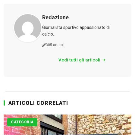
Redazione
Giornalista sportivo appassionato di
calcio.
305 articoli
Vedi tutti gli articoli →
ARTICOLI CORRELATI
CATEGORIA