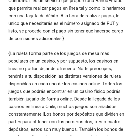
CuentaRUT es un servicio que proporciona BancoEstado,
que permite realizar pagos en línea tal y como lo haríamos
con una tarjeta de débito. A la hora de realizar pagos, lo
único que necesitarás es el número asignado de RUT y
listo, se procede con el pago sin tener que hacerse cargo
de comisiones adicionales.}
{La ruleta forma parte de los juegos de mesa más
populares en un casino, y por supuesto, los casinos en
línea no podían dejar de ofrecerlo. No te preocupes,
tendrás a tu disposición las distintas versiones de ruleta
disponibles en cada uno de los casinos online. Todos los
juegos que podrás encontrar en un casino físico podrás
también jugarlo de forma online. Desde la llegada de los
casinos en línea a Chile, muchos juegos son añadidos
constantemente.|Los bonos por depósitos que dividen en
partes para obtener con tus primeros dos, tres o cuatro
depósitos, estos son muy buenos. También los bonos de