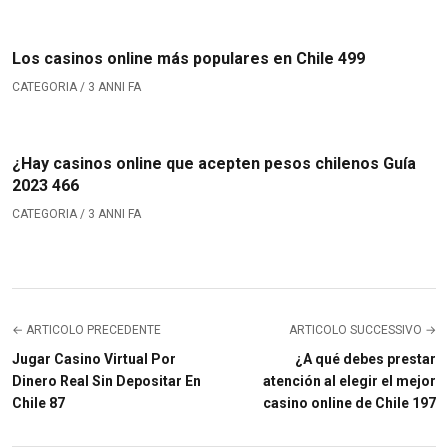
Los casinos online más populares en Chile 499
CATEGORIA / 3 ANNI FA
¿Hay casinos online que acepten pesos chilenos Guía
2023 466
CATEGORIA / 3 ANNI FA
← ARTICOLO PRECEDENTE
ARTICOLO SUCCESSIVO →
Jugar Casino Virtual Por
¿A qué debes prestar
Dinero Real Sin Depositar En
atención al elegir el mejor
Chile 87
casino online de Chile 197