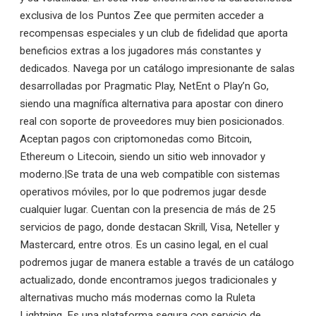
exclusiva de los Puntos Zee que permiten acceder a
recompensas especiales y un club de fidelidad que aporta
beneficios extras a los jugadores más constantes y
dedicados. Navega por un catálogo impresionante de salas
desarrolladas por Pragmatic Play, NetEnt o Play’n Go,
siendo una magnífica alternativa para apostar con dinero
real con soporte de proveedores muy bien posicionados.
Aceptan pagos con criptomonedas como Bitcoin,
Ethereum o Litecoin, siendo un sitio web innovador y
moderno.|Se trata de una web compatible con sistemas
operativos móviles, por lo que podremos jugar desde
cualquier lugar. Cuentan con la presencia de más de 25
servicios de pago, donde destacan Skrill, Visa, Neteller y
Mastercard, entre otros. Es un casino legal, en el cual
podremos jugar de manera estable a través de un catálogo
actualizado, donde encontramos juegos tradicionales y
alternativas mucho más modernas como la Ruleta
Lightning. Es una plataforma segura con servicio de