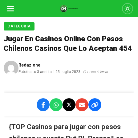
CATEGORIA
Jugar En Casinos Online Con Pesos
Chilenos Casinos Que Lo Aceptan 454
Redazione
Pubblicato 3 anni fa il 25 Luglio 2023
· ⏱ 12 min di lettura
{TOP Casinos para jugar con pesos