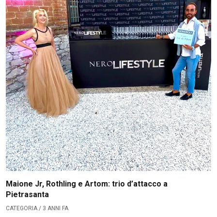
Maione Jr, Rothling e Artom: trio d’attacco a
Pietrasanta
CATEGORIA / 3 ANNI FA