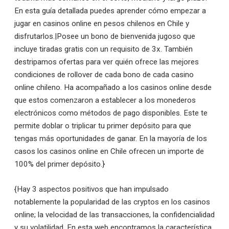
En esta guía detallada puedes aprender cómo empezar a
Collabora con noi
jugar en casinos online en pesos chilenos en Chile y
disfrutarlos.|Posee un bono de bienvenida jugoso que
La Redazione
incluye tiradas gratis con un requisito de 3x. También
destripamos ofertas para ver quién ofrece las mejores
condiciones de rollover de cada bono de cada casino
→
online chileno. Ha acompañado a los casinos online desde
que estos comenzaron a establecer a los monederos
electrónicos como métodos de pago disponibles. Este te
permite doblar o triplicar tu primer depósito para que
tengas más oportunidades de ganar. En la mayoría de los
casos los casinos online en Chile ofrecen un importe de
100% del primer depósito.}
{Hay 3 aspectos positivos que han impulsado
notablemente la popularidad de las cryptos en los casinos
online; la velocidad de las transacciones, la confidencialidad
y su volatilidad. En esta web encontramos la característica