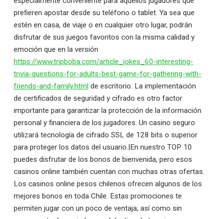
especialmente conveniente para aquellos jugadores que
prefieren apostar desde su teléfono o tablet. Ya sea que
estén en casa, de viaje o en cualquier otro lugar, podrán
disfrutar de sus juegos favoritos con la misma calidad y
emoción que en la versión
https://www.tripboba.com/article_jokes_60-interesting-
trivia-questions-for-adults-best-game-for-gathering-with-
friends-and-family.html
de escritorio. La implementación
de certificados de seguridad y cifrado es otro factor
importante para garantizar la protección de la información
personal y financiera de los jugadores. Un casino seguro
utilizará tecnología de cifrado SSL de 128 bits o superior
para proteger los datos del usuario.|En nuestro TOP 10
puedes disfrutar de los bonos de bienvenida, pero esos
casinos online también cuentan con muchas otras ofertas.
Los casinos online pesos chilenos ofrecen algunos de los
mejores bonos en toda Chile. Estas promociones te
permiten jugar con un poco de ventaja, así como sin