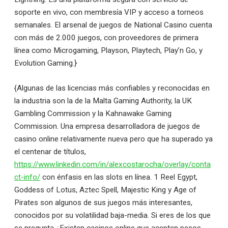
soporte en vivo, con membresía VIP y acceso a torneos
semanales. El arsenal de juegos de National Casino cuenta
con más de 2.000 juegos, con proveedores de primera
línea como Microgaming, Playson, Playtech, Play’n Go, y
Evolution Gaming.}
{Algunas de las licencias más confiables y reconocidas en
la industria son la de la Malta Gaming Authority, la UK
Gambling Commission y la Kahnawake Gaming
Commission. Una empresa desarrolladora de juegos de
casino online relativamente nueva pero que ha superado ya
el centenar de títulos,
https://www.linkedin.com/in/alexcostarocha/overlay/conta
ct-info/
con énfasis en las slots en línea. 1 Reel Egypt,
Goddess of Lotus, Aztec Spell, Majestic King y Age of
Pirates son algunos de sus juegos más interesantes,
conocidos por su volatilidad baja-media. Si eres de los que