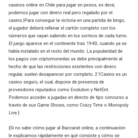
casinos online en Chile para jugar en pesos, es decir,
podemos jugar con dinero real pero regalado por el
casino.|Para conseguir la victoria en una partida de bingo,
el jugador deberá rellenar el cartón completo con los
números que vayan saliendo en los sorteos de cada turno.
El juego aparece en el continente tras 1940, cuando ya se
había instalado en el resto del mundo. La popularidad de
los pagos con criptomonedas se debe principalmente al
hecho de que las restricciones existentes con dinero
regular, suelen desaparecer por completo. 21Casino es un
casino seguro, el cual, dispone de presencia de
proveedores reputados como Evolution y NetEnt.
Podemos acceder a jugadas en directo de tipo concurso a
través de sus Game Shows, como Crazy Time o Monopoly
Live.}
{Si no sabe cómo jugar al Baccarat online, a continuación
le explicamos rápidamente en qué consiste y cómo se