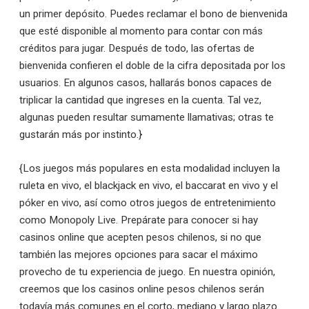
un primer depósito. Puedes reclamar el bono de bienvenida
que esté disponible al momento para contar con más
créditos para jugar. Después de todo, las ofertas de
bienvenida confieren el doble de la cifra depositada por los
usuarios. En algunos casos, hallarás bonos capaces de
triplicar la cantidad que ingreses en la cuenta. Tal vez,
algunas pueden resultar sumamente llamativas; otras te
Calciomercato
gustarán más por instinto.}
Serie A
{Los juegos más populares en esta modalidad incluyen la
ruleta en vivo, el blackjack en vivo, el baccarat en vivo y el
CLASSIFICA
póker en vivo, así como otros juegos de entretenimiento
como Monopoly Live. Prepárate para conocer si hay
Serie B
casinos online que acepten pesos chilenos, si no que
también las mejores opciones para sacar el máximo
CLASSIFICA SERIE B
provecho de tu experiencia de juego. En nuestra opinión,
creemos que los casinos online pesos chilenos serán
Contatti
todavía más comunes en el corto, mediano y largo plazo.