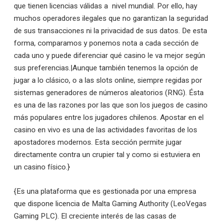
que tienen licencias válidas a nivel mundial. Por ello, hay
muchos operadores ilegales que no garantizan la seguridad
de sus transacciones ni la privacidad de sus datos. De esta
forma, comparamos y ponemos nota a cada sección de
cada uno y puede diferenciar qué casino le va mejor según
sus preferencias.|Aunque también tenemos la opción de
jugar a lo clásico, o a las slots online, siempre regidas por
sistemas generadores de números aleatorios (RNG). Ésta
es una de las razones por las que son los juegos de casino
más populares entre los jugadores chilenos. Apostar en el
casino en vivo es una de las actividades favoritas de los
apostadores modernos. Esta sección permite jugar
directamente contra un crupier tal y como si estuviera en
un casino físico.}
{Es una plataforma que es gestionada por una empresa
que dispone licencia de Malta Gaming Authority (LeoVegas
Gaming PLC). El creciente interés de las casas de