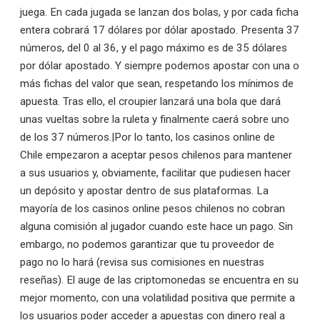
juega. En cada jugada se lanzan dos bolas, y por cada ficha
entera cobrará 17 dólares por dólar apostado. Presenta 37
números, del 0 al 36, y el pago máximo es de 35 dólares
por dólar apostado. Y siempre podemos apostar con una o
más fichas del valor que sean, respetando los mínimos de
apuesta. Tras ello, el croupier lanzará una bola que dará
unas vueltas sobre la ruleta y finalmente caerá sobre uno
de los 37 números.|Por lo tanto, los casinos online de
Chile empezaron a aceptar pesos chilenos para mantener
a sus usuarios y, obviamente, facilitar que pudiesen hacer
un depósito y apostar dentro de sus plataformas. La
mayoría de los casinos online pesos chilenos no cobran
alguna comisión al jugador cuando este hace un pago. Sin
embargo, no podemos garantizar que tu proveedor de
pago no lo hará (revisa sus comisiones en nuestras
reseñas). El auge de las criptomonedas se encuentra en su
mejor momento, con una volatilidad positiva que permite a
los usuarios poder acceder a apuestas con dinero real a