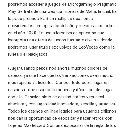
podremos acceder a juegos de Microgaming o Pragmatic
Play. Se trata de una web con licencia de Malta, la cual, ha
logrado premios EGR en múltiples ocasiones,
convirtiéndose en operador del año y mejor casino online
en el año 2020. Es una alternativa de apuestas que
incorpora una oferta de juegos bastante diversa, donde
podremos jugar títulos exclusivos de LeoVegas como la
ruleta o el blackjack.}
{Jugar usando pesos nos ahorra muchos dolores de
cabeza, ya que hace que las transacciones sean mucho
más rápidas y eficientes. Conoce todo sobre jugar en
casinos online usando tu moneda y dónde puedes jugar
con ella. Geniales slots de calidad gráfica y musical
absoluta y con jugabilidad innovadora, sencilla y atractiva.
Todos los casinos en línea legales para usuarios chilenos
nos dan la oportunidad de depositar y hacer retiros con
tarjetas Mastercard. Son una excepción de la regla de los