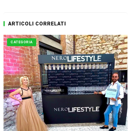
ARTICOLI CORRELATI
CATEGORIA