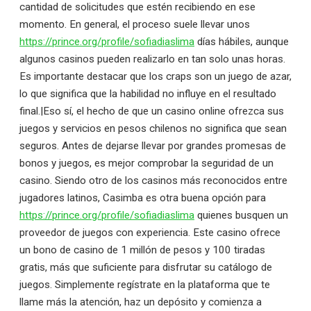
cantidad de solicitudes que estén recibiendo en ese
momento. En general, el proceso suele llevar unos
https://prince.org/profile/sofiadiaslima
días hábiles, aunque
algunos casinos pueden realizarlo en tan solo unas horas.
Es importante destacar que los craps son un juego de azar,
lo que significa que la habilidad no influye en el resultado
final.|Eso sí, el hecho de que un casino online ofrezca sus
juegos y servicios en pesos chilenos no significa que sean
seguros. Antes de dejarse llevar por grandes promesas de
bonos y juegos, es mejor comprobar la seguridad de un
casino. Siendo otro de los casinos más reconocidos entre
jugadores latinos, Casimba es otra buena opción para
https://prince.org/profile/sofiadiaslima
quienes busquen un
proveedor de juegos con experiencia. Este casino ofrece
un bono de casino de 1 millón de pesos y 100 tiradas
gratis, más que suficiente para disfrutar su catálogo de
juegos. Simplemente regístrate en la plataforma que te
llame más la atención, haz un depósito y comienza a