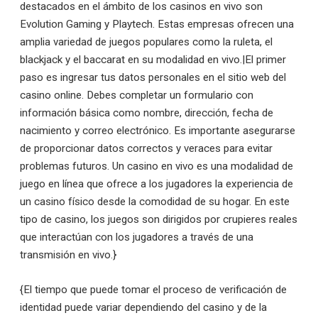
destacados en el ámbito de los casinos en vivo son
Evolution Gaming y Playtech. Estas empresas ofrecen una
amplia variedad de juegos populares como la ruleta, el
blackjack y el baccarat en su modalidad en vivo.|El primer
paso es ingresar tus datos personales en el sitio web del
casino online. Debes completar un formulario con
información básica como nombre, dirección, fecha de
nacimiento y correo electrónico. Es importante asegurarse
de proporcionar datos correctos y veraces para evitar
problemas futuros. Un casino en vivo es una modalidad de
juego en línea que ofrece a los jugadores la experiencia de
un casino físico desde la comodidad de su hogar. En este
tipo de casino, los juegos son dirigidos por crupieres reales
que interactúan con los jugadores a través de una
transmisión en vivo.}
{El tiempo que puede tomar el proceso de verificación de
identidad puede variar dependiendo del casino y de la