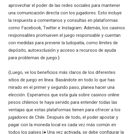
aprovechar el poder de las redes sociales para mantener
una comunicación directa con los jugadores. Esto incluye
la respuesta a comentarios y consultas en plataformas
como Facebook, Twitter e Instagram. Además, los casinos
responsables promueven el juego responsable y cuentan
con medidas para prevenir la ludopatía, como límites de
depósito, autoexclusión y acceso a recursos de ayuda
para problemas de juego.}
{Luego, ve los beneficios más claros de los diferentes
sitios de juego en línea. Basándote en todo lo que has
mirado en el primer y segundo paso, planea hacer una
elección. Esperamos que esta guía sobre casinos online
pesos chilenos te haya servido para entender todas las
ventajas que estas plataformas tienen para ofrecer a los
jugadores de Chile. Después de todo, el poder apostar y
pagar con la moneda local es cada vez más común en
todos los países.|● Una vez activada, se debe configurar la