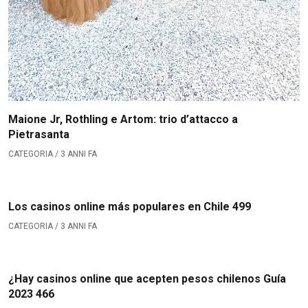
Maione Jr, Rothling e Artom: trio d’attacco a
Pietrasanta
CATEGORIA / 3 ANNI FA
Los casinos online más populares en Chile 499
CATEGORIA / 3 ANNI FA
¿Hay casinos online que acepten pesos chilenos Guía
2023 466