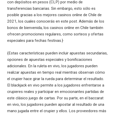
con depósitos en pesos (CLP) por medio de
transferencias bancarias. Sin embargo, esto sólo es
posible gracias a los mejores casinos online de Chile de
2021, los cuales conocerás en este post. Además de los
bonos de bienvenida, los casinos online en Chile también
ofrecen promociones regulares, como sorteos y ofertas
especiales para fechas festivas.}
{Estas características pueden incluir apuestas secundarias,
opciones de apuestas especiales y bonificaciones
adicionales. En la ruleta en vivo, los jugadores pueden
realizar apuestas en tiempo real mientras observan cómo
el crupier hace girar la rueda para determinar el resultado.
El blackjack en vivo permite a los jugadores enfrentarse a
crupieres reales y participar en emocionantes partidas de
este clásico juego de cartas. Por su parte, en el baccarat
en vivo, los jugadores pueden apostar al resultado de una
mano jugada entre el crupier y ellos. Los proveedores más