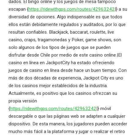
dados. El bingo online y los juegos de mesa tampoco
escapan {
https://ridewithgps.com/routes/42963242
|} a su
diversidad de opciones. Algo indispensable es que todos
ellos están debidamente regulados y auditados, por lo que
resultan confiables. Blackjack, baccarat, roulette, live
casino, craps, tragamonedas y Poker, game shows, son
solo algunos de los tipos de juegos que se pueden
disfrutar desde Chile por medio de este casino online.|El
casino en línea en JackpotCity ha estado ofreciendo
juegos de casino en línea desde hace un buen tiempo. Con
más de dos décadas de experiencia, Jackpot City es uno
de los casinos mejor establecidos de la industria.
Actualmente, es positivo que los casinos ofrezcan su
propia versión
{
https://ridewithgps.com/routes/42963242
|} móvil
descargable o que las páginas web se adapten a cualquier
dispositivo. De esta manera, los jugadores pueden acceder
mucho más fácil a la plataforma y jugar o realizar el retiro