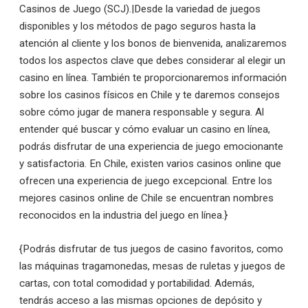
Casinos de Juego (SCJ).|Desde la variedad de juegos
disponibles y los métodos de pago seguros hasta la
atención al cliente y los bonos de bienvenida, analizaremos
todos los aspectos clave que debes considerar al elegir un
casino en línea. También te proporcionaremos información
sobre los casinos físicos en Chile y te daremos consejos
sobre cómo jugar de manera responsable y segura. Al
entender qué buscar y cómo evaluar un casino en línea,
podrás disfrutar de una experiencia de juego emocionante
y satisfactoria. En Chile, existen varios casinos online que
ofrecen una experiencia de juego excepcional. Entre los
Calciomercato
mejores casinos online de Chile se encuentran nombres
reconocidos en la industria del juego en línea.}
Serie A
{Podrás disfrutar de tus juegos de casino favoritos, como
CLASSIFICA
las máquinas tragamonedas, mesas de ruletas y juegos de
cartas, con total comodidad y portabilidad. Además,
Serie B
tendrás acceso a las mismas opciones de depósito y