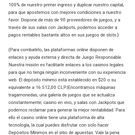
100% de nuestro primer ingreso y duplicar nuestro capital,
para que apostemos con mejores condiciones a nuestro
favor. Dispone de más de 90 proveedores de juegos, y a
través de sus salas con Jackpots, podemos acceder a
pagos rentables bastante altos en sus juegos de slots.}
{Para combatirlo, las plataformas online disponen de
enlaces y ayuda externa y directa de Juego Responsable.
Nuestra misión es facilitarle enlaces a los casinos legales
para que no tenga ningún inconveniente con su experiencia
web. El depósito mínimo está establecido en $20 o su
equivalente a 16.512,00 CLP.|Encontramos máquinas
tragamonedas, una galería de juegos que se actualiza
constantemente, casino en vivo, y salas con Jackpots que
podemos reclamar para generar la mejor rentabilidad. Para
ello el casino online tiene una plataforma de alta
tecnología, la cual puedes disfrutar con solo hacer
Depósitos Mínimos en el sitio de apuestas. Vale la pena