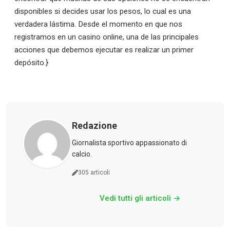
disponibles si decides usar los pesos, lo cual es una
verdadera lástima. Desde el momento en que nos
registramos en un casino online, una de las principales
acciones que debemos ejecutar es realizar un primer
depósito.}
Redazione
Giornalista sportivo appassionato di
calcio.
305 articoli
Vedi tutti gli articoli →