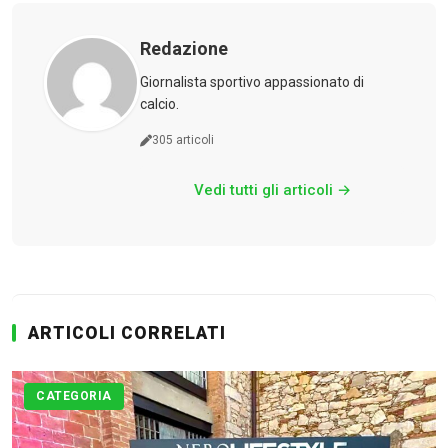
Redazione
Giornalista sportivo appassionato di
calcio.
305 articoli
Vedi tutti gli articoli →
ARTICOLI CORRELATI
CATEGORIA