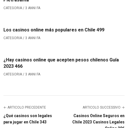
CATEGORIA / 3 ANNI FA
Los casinos online más populares en Chile 499
CATEGORIA / 3 ANNI FA
¿Hay casinos online que acepten pesos chilenos Guía
2023 466
CATEGORIA / 3 ANNI FA
← ARTICOLO PRECEDENTE
ARTICOLO SUCCESSIVO →
¿Qué casinos son legales
Casinos Online Seguros en
para jugar en Chile 343
Chile 2023 Casinos Legales