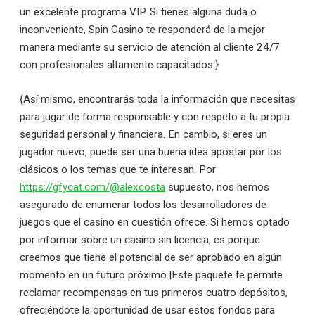
un excelente programa VIP. Si tienes alguna duda o
inconveniente, Spin Casino te responderá de la mejor
manera mediante su servicio de atención al cliente 24/7
con profesionales altamente capacitados.}
{Así mismo, encontrarás toda la información que necesitas
para jugar de forma responsable y con respeto a tu propia
seguridad personal y financiera. En cambio, si eres un
jugador nuevo, puede ser una buena idea apostar por los
clásicos o los temas que te interesan. Por
https://gfycat.com/@alexcosta
supuesto, nos hemos
asegurado de enumerar todos los desarrolladores de
juegos que el casino en cuestión ofrece. Si hemos optado
por informar sobre un casino sin licencia, es porque
creemos que tiene el potencial de ser aprobado en algún
momento en un futuro próximo.|Este paquete te permite
reclamar recompensas en tus primeros cuatro depósitos,
ofreciéndote la oportunidad de usar estos fondos para