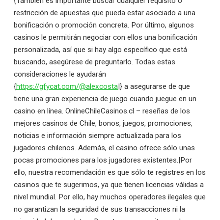
{También es importante buscar cualquier requisito o
restricción de apuestas que pueda estar asociado a una
bonificación o promoción concreta. Por último, algunos
casinos le permitirán negociar con ellos una bonificación
personalizada, así que si hay algo específico que está
buscando, asegúrese de preguntarlo. Todas estas
consideraciones le ayudarán
{
https://gfycat.com/@alexcosta
|} a asegurarse de que
tiene una gran experiencia de juego cuando juegue en un
casino en línea. OnlineChileCasinos.cl – reseñas de los
mejores casinos de Chile, bonos, juegos, promociones,
noticias e información siempre actualizada para los
jugadores chilenos. Además, el casino ofrece sólo unas
pocas promociones para los jugadores existentes.|Por
ello, nuestra recomendación es que sólo te registres en los
casinos que te sugerimos, ya que tienen licencias válidas a
nivel mundial. Por ello, hay muchos operadores ilegales que
no garantizan la seguridad de sus transacciones ni la