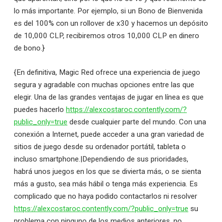
lo más importante. Por ejemplo, si un Bono de Bienvenida
es del 100% con un rollover de x30 y hacemos un depósito
de 10,000 CLP, recibiremos otros 10,000 CLP en dinero
de bono.}
{En definitiva, Magic Red ofrece una experiencia de juego
segura y agradable con muchas opciones entre las que
elegir. Una de las grandes ventajas de jugar en línea es que
puedes hacerlo
https://alexcostaroc.contently.com/?
public_only=true
desde cualquier parte del mundo. Con una
conexión a Internet, puede acceder a una gran variedad de
sitios de juego desde su ordenador portátil, tableta o
incluso smartphone.|Dependiendo de sus prioridades,
habrá unos juegos en los que se divierta más, o se sienta
más a gusto, sea más hábil o tenga más experiencia. Es
complicado que no haya podido contactarlos ni resolver
https://alexcostaroc.contently.com/?public_only=true
su
problema con ninguno de los medios anteriores, no