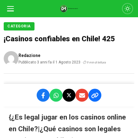
CATEGORIA
¡Casinos confiables en Chile! 425
Redazione
Pubblicato 3 anni fa il 1 Agosto 2023
· ⏱ 9 min di lettura
{¿Es legal jugar en los casinos online
en Chile?|¿Qué casinos son legales