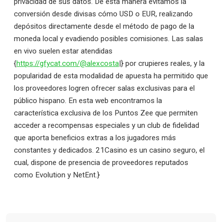
privacidad de sus datos. De esta manera evitamos la
conversión desde divisas cómo USD o EUR, realizando
depósitos directamente desde el método de pago de la
moneda local y evadiendo posibles comisiones. Las salas
en vivo suelen estar atendidas
{
https://gfycat.com/@alexcosta
|} por crupieres reales, y la
popularidad de esta modalidad de apuesta ha permitido que
los proveedores logren ofrecer salas exclusivas para el
público hispano. En esta web encontramos la
característica exclusiva de los Puntos Zee que permiten
acceder a recompensas especiales y un club de fidelidad
que aporta beneficios extras a los jugadores más
constantes y dedicados. 21Casino es un casino seguro, el
cual, dispone de presencia de proveedores reputados
como Evolution y NetEnt.}