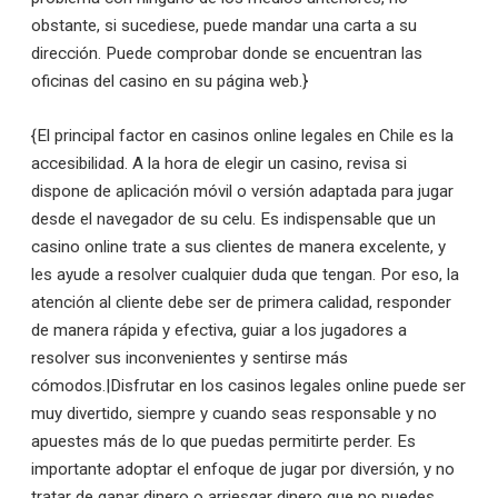
obstante, si sucediese, puede mandar una carta a su
dirección. Puede comprobar donde se encuentran las
oficinas del casino en su página web.}
{El principal factor en casinos online legales en Chile es la
accesibilidad. A la hora de elegir un casino, revisa si
dispone de aplicación móvil o versión adaptada para jugar
Calciomercato
desde el navegador de su celu. Es indispensable que un
casino online trate a sus clientes de manera excelente, y
Serie A
les ayude a resolver cualquier duda que tengan. Por eso, la
atención al cliente debe ser de primera calidad, responder
CLASSIFICA
de manera rápida y efectiva, guiar a los jugadores a
resolver sus inconvenientes y sentirse más
Serie B
cómodos.|Disfrutar en los casinos legales online puede ser
muy divertido, siempre y cuando seas responsable y no
CLASSIFICA SERIE B
apuestes más de lo que puedas permitirte perder. Es
importante adoptar el enfoque de jugar por diversión, y no
Contatti
tratar de ganar dinero o arriesgar dinero que no puedes