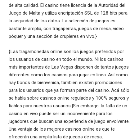
de alta calidad. El casino tiene licencia de la Autoridad del
Juego de Malta y utiliza encriptación SSL de 128 bits para
la seguridad de los datos. La selección de juegos es
bastante amplia, con tragaperras, juegos de mesa, video
póquer y una sección de crupieres en vivo.}
{Las tragamonedas online son los juegos preferidos por
los usuarios de casino en todo el mundo. Ni los casinos
más importantes de Las Vegas disponen de tantos juegos
diferentes como los casinos para jugar en línea. Así como
hay bonos de bienvenida, también existen promociones
para los usuarios que ya forman parte del casino. Acá sólo
se habla sobre casinos online regulados y 100% seguros y
fiables para nuestros usuarios.|Sin embargo, la falta de un
casino en vivo puede ser un inconveniente para los
jugadores que buscan una experiencia de juego envolvente.
Una ventaja de los mejores casinos online es que te
ofrecerán una amplia lista de juegos de mesa,