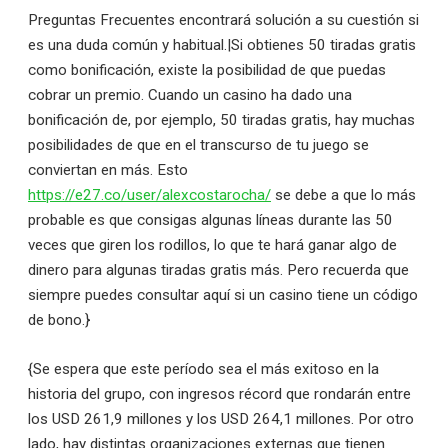
Preguntas Frecuentes encontrará solución a su cuestión si
es una duda común y habitual.|Si obtienes 50 tiradas gratis
como bonificación, existe la posibilidad de que puedas
cobrar un premio. Cuando un casino ha dado una
Calciomercato
bonificación de, por ejemplo, 50 tiradas gratis, hay muchas
posibilidades de que en el transcurso de tu juego se
Serie A
conviertan en más. Esto
https://e27.co/user/alexcostarocha/
se debe a que lo más
CLASSIFICA
probable es que consigas algunas líneas durante las 50
veces que giren los rodillos, lo que te hará ganar algo de
Serie B
dinero para algunas tiradas gratis más. Pero recuerda que
siempre puedes consultar aquí si un casino tiene un código
CLASSIFICA SERIE B
de bono.}
Contatti
{Se espera que este período sea el más exitoso en la
historia del grupo, con ingresos récord que rondarán entre
Collabora con noi
los USD 261,9 millones y los USD 264,1 millones. Por otro
lado, hay distintas organizaciones externas que tienen