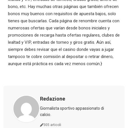
bono, etc. Hay muchas otras páginas que también ofrecen
bonos muy buenos con requisitos de apuesta bajos, solo
tienes que buscarlas. Cada página de renombre cuenta con
numerosas ofertas que varían desde bonos iniciales y
promociones de recarga hasta ofertas regulares, clubes de
lealtad y VIP, entradas de torneo y giros gratis. Aún así,
siempre debes revisar que el casino donde vayas a jugar
tampoco te cobre comisión al depositar o retirar dinero,
aunque está práctica es cada vez menos común.}
Redazione
Giornalista sportivo appassionato di
calcio.
305 articoli