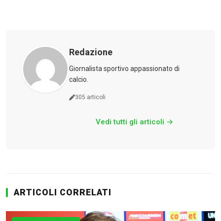
Redazione
Giornalista sportivo appassionato di
calcio.
Calciomercato
305 articoli
Vedi tutti gli articoli →
Serie A
CLASSIFICA
Serie B
ARTICOLI CORRELATI
CLASSIFICA SERIE B