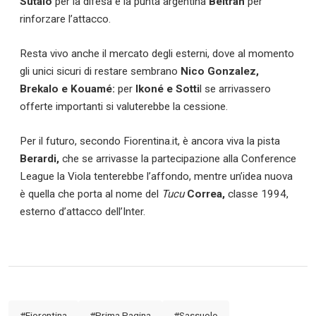
Sutalo
per la difesa e la punta argentina
Beltran
per
rinforzare l’attacco.
Resta vivo anche il mercato degli esterni, dove al momento
gli unici sicuri di restare sembrano
Nico Gonzalez,
Brekalo e Kouamé:
per
Ikoné e Sotti
l se arrivassero
offerte importanti si valuterebbe la cessione.
Per il futuro, secondo Fiorentina.it, è ancora viva la pista
Berardi,
che se arrivasse la partecipazione alla Conference
League la Viola tenterebbe l’affondo, mentre un’idea nuova
è quella che porta al nome del
Tucu
Correa,
classe 1994,
esterno d’attacco dell’Inter.
#Fiorentina
#Prima Pagina
#Sassuolo