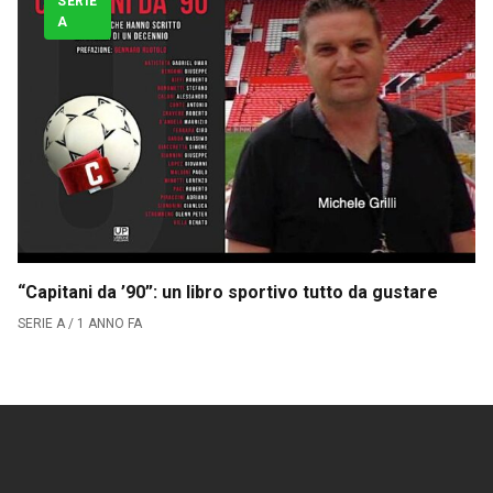
SERIE
A
Serie B
CLASSIFICA SERIE B
Contatti
Collabora con noi
La Redazione
“Capitani da ’90”: un libro sportivo tutto da gustare
→
SERIE A / 1 ANNO FA