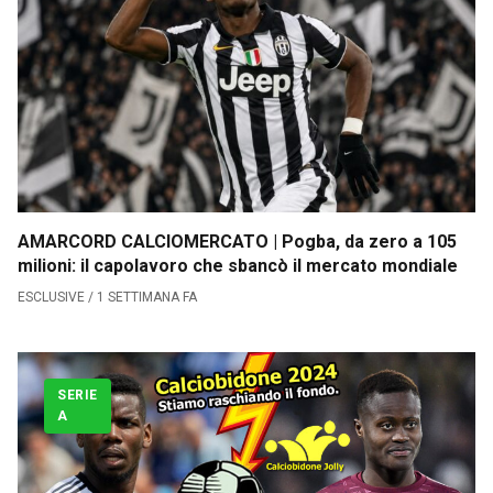
Calciomercato
Serie A
CLASSIFICA
Serie B
AMARCORD CALCIOMERCATO | Pogba, da zero a 105
CLASSIFICA SERIE B
milioni: il capolavoro che sbancò il mercato mondiale
ESCLUSIVE / 1 SETTIMANA FA
Contatti
Collabora con noi
SERIE
A
La Redazione