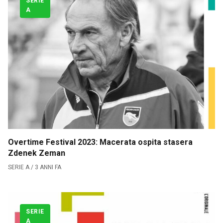
SERIE
A
Calciomercato
Serie A
CLASSIFICA
Serie B
CLASSIFICA SERIE B
Overtime Festival 2023: Macerata ospita stasera
Contatti
Zdenek Zeman
SERIE A / 3 ANNI FA
Collabora con noi
La Redazione
SERIE
A