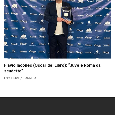
Serie B
CLASSIFICA SERIE B
Contatti
Collabora con noi
La Redazione
Flavio Iacones (Oscar del Libro): “Juve e Roma da
scudetto”
→
ESCLUSIVE / 3 ANNI FA