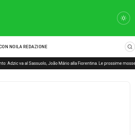
CON NOI
LA REDAZIONE
: Adzic va al Sassuolo, João Mário alla Fiorentina. Le prossime mosse