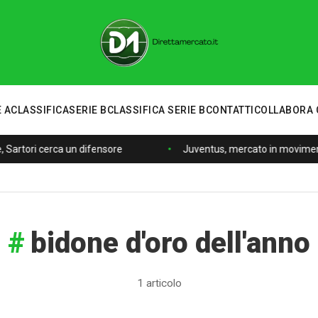
 A
CLASSIFICA
SERIE B
CLASSIFICA SERIE B
CONTATTI
COLLABORA 
, Sartori cerca un difensore
Juventus, mercato in movimento
bidone d'oro dell'anno
1 articolo
Calciomercato