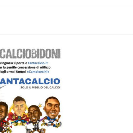
Serie A
CLASSIFICA
Serie B
CLASSIFICA SERIE B
Contatti
Collabora con noi
La Redazione
→