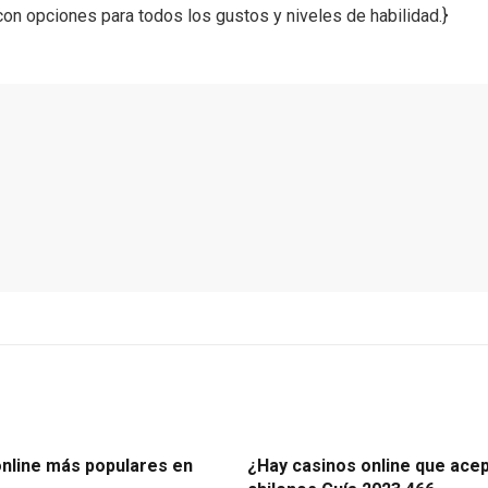
con opciones para todos los gustos y niveles de habilidad.}
online más populares en
¿Hay casinos online que ace