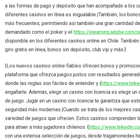
a las formas de pago y depósito que han acompañado a los cas
diferentes casinos en línea es inigualable.|También, los bon
más frecuentes; permitiendo así también una gran cantidad de
demandado como el poker y el
https://elearning.adobe.com/p
disponible en los diferentes casinos online en Chile. Tambi
giro gratis en linea, bonos sin depósito, club vip y más.}
{Los nuevos casinos online fiables ofrecen bonos y promocione
plataforma que ofrezca juegos justos con resultados generad
donde las reglas son fáciles de entender y {
https://www.linke
engañarte. Además, elegir un casino con licencia es elegir u
de juego. Jugar en un casino con licencia te garantiza que e
seguridad más modernas.|Cuando se trata de los mejores casin
variedad de juegos que ofrecen. Estos casinos comprenden la
para atraer a más jugadores chilenos. {
https://www.linkedin.c
con una extensa selección de juegos, desde tragamonedas has