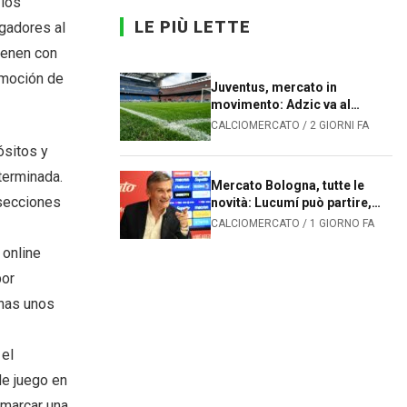
 los
LE PIÙ LETTE
gadores al
ienen con
omoción de
Juventus, mercato in
movimento: Adzic va al
Sassuolo, João Mário alla
CALCIOMERCATO / 2 GIORNI FA
Fiorentina. Le prossime
ósitos y
mosse dei bianconeri
terminada.
Mercato Bologna, tutte le
secciones
novità: Lucumí può partire,
Sartori cerca un difensore
CALCIOMERCATO / 1 GIORNO FA
 online
por
enas unos
el
de juego en
 marcar una