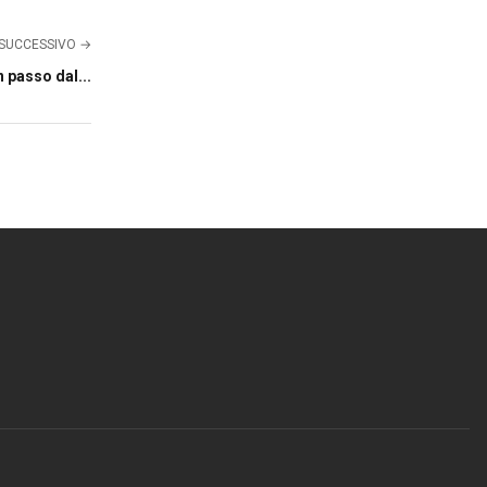
SUCCESSIVO →
 passo dal...