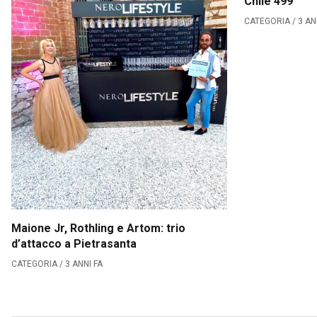
Chile 499
CATEGORIA / 3 AN
Maione Jr, Rothling e Artom: trio
d’attacco a Pietrasanta
CATEGORIA / 3 ANNI FA