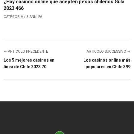
¿Hay casinos online que acepten pesos chilenos Guía
2023 466
CATEGORIA / 3 ANNI FA
← ARTICOLO PRECEDENTE
ARTICOLO SUCCESSIVO →
Los 5 mejores casinos en
Los casinos online más
línea de Chile 2023 70
populares en Chile 399