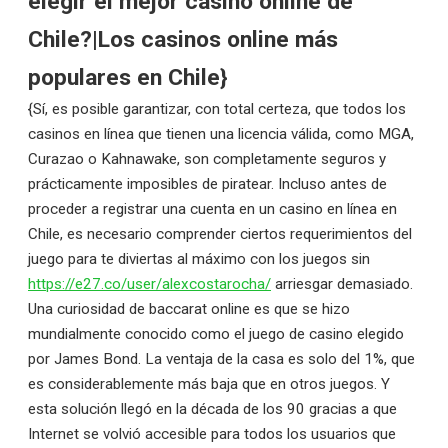
elegir el mejor casino online de
Chile?|Los casinos online más
populares en Chile}
{Sí, es posible garantizar, con total certeza, que todos los
casinos en línea que tienen una licencia válida, como MGA,
Curazao o Kahnawake, son completamente seguros y
prácticamente imposibles de piratear. Incluso antes de
proceder a registrar una cuenta en un casino en línea en
Chile, es necesario comprender ciertos requerimientos del
juego para te diviertas al máximo con los juegos sin
https://e27.co/user/alexcostarocha/
arriesgar demasiado.
Una curiosidad de baccarat online es que se hizo
mundialmente conocido como el juego de casino elegido
por James Bond. La ventaja de la casa es solo del 1%, que
es considerablemente más baja que en otros juegos. Y
esta solución llegó en la década de los 90 gracias a que
Internet se volvió accesible para todos los usuarios que