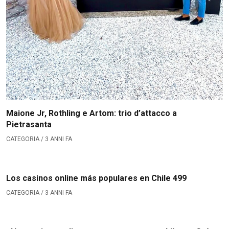
Maione Jr, Rothling e Artom: trio d’attacco a
Pietrasanta
CATEGORIA / 3 ANNI FA
Los casinos online más populares en Chile 499
CATEGORIA / 3 ANNI FA