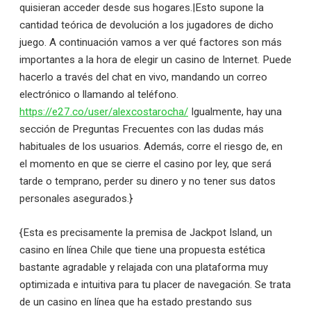
quisieran acceder desde sus hogares.|Esto supone la
cantidad teórica de devolución a los jugadores de dicho
juego. A continuación vamos a ver qué factores son más
importantes a la hora de elegir un casino de Internet. Puede
hacerlo a través del chat en vivo, mandando un correo
electrónico o llamando al teléfono.
https://e27.co/user/alexcostarocha/
Igualmente, hay una
sección de Preguntas Frecuentes con las dudas más
habituales de los usuarios. Además, corre el riesgo de, en
el momento en que se cierre el casino por ley, que será
tarde o temprano, perder su dinero y no tener sus datos
personales asegurados.}
{Esta es precisamente la premisa de Jackpot Island, un
casino en línea Chile que tiene una propuesta estética
bastante agradable y relajada con una plataforma muy
optimizada e intuitiva para tu placer de navegación. Se trata
de un casino en línea que ha estado prestando sus