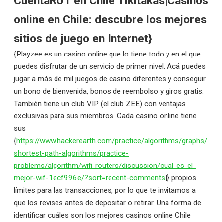
CuentaRUT en Chile Tikitakas|Casinos
online en Chile: descubre los mejores
sitios de juego en Internet}
{Playzee es un casino online que lo tiene todo y en el que
puedes disfrutar de un servicio de primer nivel. Acá puedes
jugar a más de mil juegos de casino diferentes y conseguir
un bono de bienvenida, bonos de reembolso y giros gratis.
También tiene un club VIP (el club ZEE) con ventajas
exclusivas para sus miembros. Cada casino online tiene
sus
{
https://www.hackerearth.com/practice/algorithms/graphs/
shortest-path-algorithms/practice-
problems/algorithm/wifi-routers/discussion/cual-es-el-
mejor-wif-1ecf996e/?sort=recent-comments
|} propios
límites para las transacciones, por lo que te invitamos a
que los revises antes de depositar o retirar. Una forma de
identificar cuáles son los mejores casinos online Chile