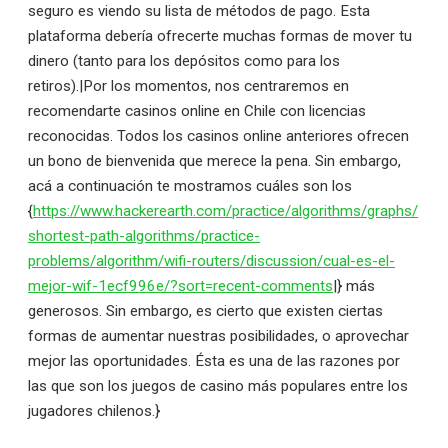
seguro es viendo su lista de métodos de pago. Esta
plataforma debería ofrecerte muchas formas de mover tu
dinero (tanto para los depósitos como para los
retiros).|Por los momentos, nos centraremos en
recomendarte casinos online en Chile con licencias
reconocidas. Todos los casinos online anteriores ofrecen
un bono de bienvenida que merece la pena. Sin embargo,
acá a continuación te mostramos cuáles son los
{
https://www.hackerearth.com/practice/algorithms/graphs/
shortest-path-algorithms/practice-
problems/algorithm/wifi-routers/discussion/cual-es-el-
mejor-wif-1ecf996e/?sort=recent-comments
|} más
generosos. Sin embargo, es cierto que existen ciertas
formas de aumentar nuestras posibilidades, o aprovechar
mejor las oportunidades. Ésta es una de las razones por
las que son los juegos de casino más populares entre los
jugadores chilenos.}