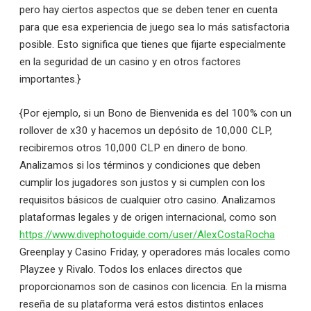
pero hay ciertos aspectos que se deben tener en cuenta
para que esa experiencia de juego sea lo más satisfactoria
posible. Esto significa que tienes que fijarte especialmente
en la seguridad de un casino y en otros factores
importantes.}
{Por ejemplo, si un Bono de Bienvenida es del 100% con un
rollover de x30 y hacemos un depósito de 10,000 CLP,
recibiremos otros 10,000 CLP en dinero de bono.
Analizamos si los términos y condiciones que deben
cumplir los jugadores son justos y si cumplen con los
requisitos básicos de cualquier otro casino. Analizamos
plataformas legales y de origen internacional, como son
https://www.divephotoguide.com/user/AlexCostaRocha
Greenplay y Casino Friday, y operadores más locales como
Playzee y Rivalo. Todos los enlaces directos que
proporcionamos son de casinos con licencia. En la misma
reseña de su plataforma verá estos distintos enlaces