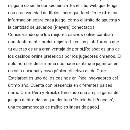
ninguna clase de consecuencia. Es el sitio web que tenga
una gran variedad de títulos, pero que también te ofrezca
información sobre cada juego, como el límite de apuesta y
la cantidad de usuarios (Players) conectados.
Considerando que los mejores casinos online cambian
constantemente, poder registrarte en las plataformas que
tú quieras es una gran ventaja de por sí.|Rojabet es uno de
los casinos online preferidos por los jugadores chilenos. El
sólo nombre de la marca nos hace sentir que jugamos en
un sitio nacional y cuyo público objetivo es de Chile.
Estelarbet es uno de los casinos en línea innovadores del
último año. Cuenta con presencia en diferentes países
como Chile, Perú y Brasil, ofreciendo una amplia gama de
juegos dentro de los que destaca “Estelarbet Princess”,
una tragamonedas de múltiples líneas de pago.}