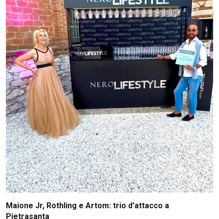
Maione Jr, Rothling e Artom: trio d’attacco a
Pietrasanta