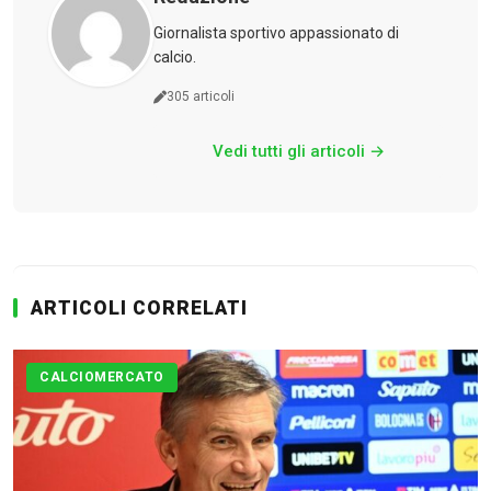
Giornalista sportivo appassionato di
calcio.
305 articoli
Vedi tutti gli articoli →
Calciomercato
Serie A
CLASSIFICA
ARTICOLI CORRELATI
Serie B
CALCIOMERCATO
CLASSIFICA SERIE B
Contatti
Collabora con noi